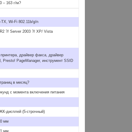
 – 163 г/м?
X, Wi-Fi 802.11b/g/n
R2 ?/ Server 2003 ?/ XP/ Vista
 принтера, драйвер факса, драйвер
l, Presto! PageManager, инструмент SSID
траниц в месяц?
секунд с момента включения питания
ЖК-дисплей (5-строчный)
60 мм
41 мм