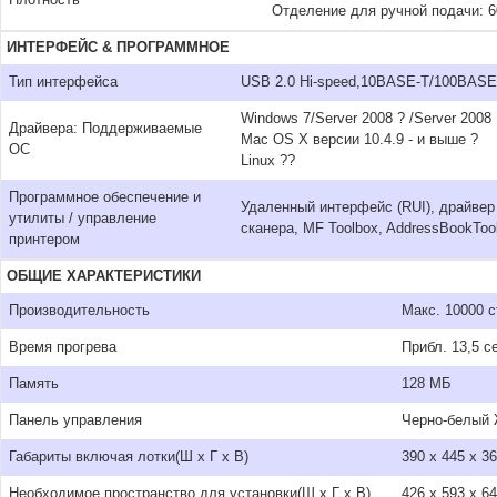
Плотность
Отделение для ручной подачи: 60
ИНТЕРФЕЙС & ПРОГРАММНОЕ
Тип интерфейса
USB 2.0 Hi-speed,10BASE-T/100BASE-T
Windows 7/Server 2008 ? /Server 2008 
Драйвера: Поддерживаемые
Mac OS X версии 10.4.9 - и выше ?
ОС
Linux ??
Программное обеспечение и
Удаленный интерфейс (RUI), драйвер
утилиты / управление
сканера, MF Toolbox, AddressBookToo
принтером
ОБЩИЕ ХАРАКТЕРИСТИКИ
Производительность
Макс. 10000 с
Время прогрева
Прибл. 13,5 
Память
128 МБ
Панель управления
Черно-белый 
Габариты включая лотки(Ш x Г x В)
390 x 445 x 3
Необходимое пространство для установки(Ш x Г x В)
426 x 593 x 6