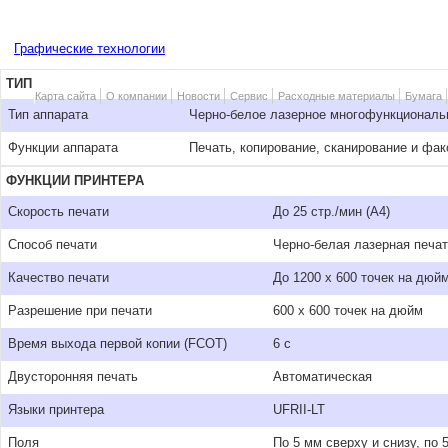
Графические технологии
ТИП
Карта сайта
О компании
Новости
Сервис
Расходные материалы
Бумага
Тип аппарата
Черно-белое лазерное многофункциональ
Функции аппарата
Печать, копирование, сканирование и фак
ФУНКЦИИ ПРИНТЕРА
Скорость печати
До 25 стр./мин (А4)
Способ печати
Черно-белая лазерная печа
Качество печати
До 1200 x 600 точек на дюй
Разрешение при печати
600 x 600 точек на дюйм
Время выхода первой копии (FCOT)
6 с
Двусторонняя печать
Автоматическая
Языки принтера
UFRII-LT
Поля
По 5 мм сверху и снизу, по 