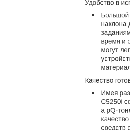
Удобство в ис
Большой 
наклона 
заданиям
время и 
могут ле
устройст
материа
Качество гот
Имея раз
C5250i с
а pQ-тон
качество
средств 