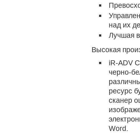
Превосхо
Управлен
над их д
Лучшая в
Высокая прои
iR-ADV C
черно-бе
различны
ресурс б
сканер о
изображе
электрон
Word.