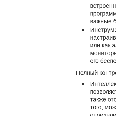
встроен
программ
важные б
Инструме
настраив
или как 
монитори
его бесп
Полный контр
Интеллек
позволяе
также от
того, мо
определе