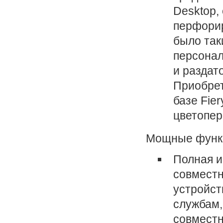
Desktop,
перфорир
было так
персонал
и раздат
Приобрет
базе Fie
цветопер
Мощные функц
Полная и
совместн
устройст
службам,
совместн