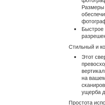
фотограф
Размеры 
обеспечи
фотогра
Быстрое 
разрешен
Стильный и к
Этот све
превосхо
вертикал
на вашем
сканиров
ущерба д
Простота исп