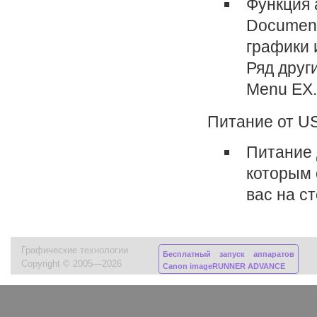
Функция 
Document
графики 
Ряд други
Menu EX.
Питание от U
Питание 
которым 
вас на с
Графические технологии
Бесплатный запуск аппаратов
Copyright © 2005—2026
Canon imageRUNNER ADVANCE