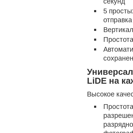
секунд
5 просты
отправка
Вертикал
Простота
Автомати
сохране
Универсал
LiDE на к
Высокое каче
Простота
разрешен
разрядно