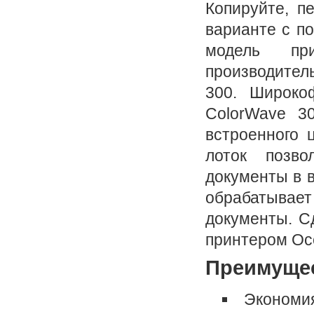
Копируйте, п
варианте с п
модель пр
производите
300. Широко
ColorWave 30
встроенного 
лоток позво
документы в 
обрабатыва
документы. С
принтером Oc
Преимуще
Экономия