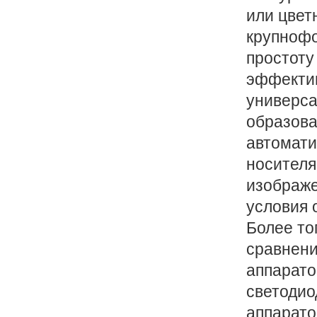
или цвет
крупнофо
простоту
эффектив
универса
образова
автомати
носителя
изображе
условия 
Более то
сравнен
аппарато
светоди
аппарато