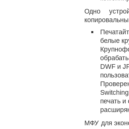
Одно устро
копировальный
Печатайт
белые кр
Крупнофо
обрабаты
DWF и JP
пользова
Проверен
Switchin
печать и
расширяю
МФУ для экон