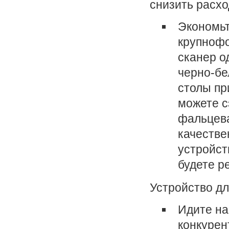
снизить расх
Экономьт
крупнофо
сканер о
черно-бе
столы пр
можете с
фальцева
качестве
устройст
будете р
Устройство дл
Идите на
конкурен