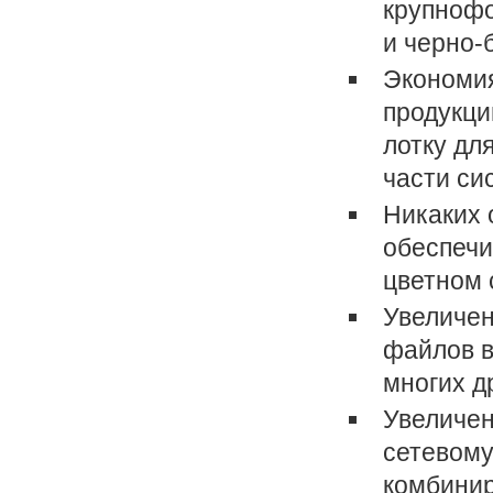
крупнофо
и черно-
Экономия
продукци
лотку дл
части си
Никаких 
обеспечи
цветном 
Увеличен
файлов в
многих д
Увеличен
сетевому
комбини