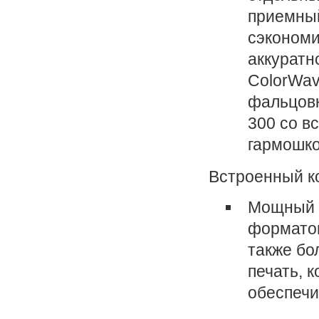
приемный
сэкономи
аккуратн
ColorWav
фальцовк
300 со в
гармошко
Встроенный к
Мощный 
форматов
также бо
печать, 
обеспечи