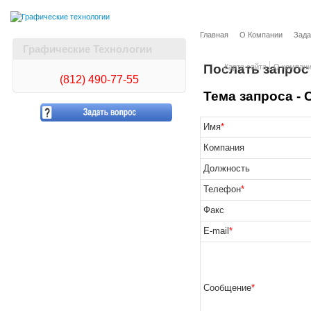
Главная
О Компании
Зада
Графические Технологии
Послать запрос
Карта сайта
О компан
(812)
490-77-55
Тема запроса -
Имя
*
Компания
Должность
Телефон
*
Факс
E-mail
*
Сообщение
*