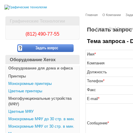
Главная
О Компании
Зада
Графические Технологии
Послать запрос
Карта сайта
О компан
(812)
490-77-55
Тема запроса - 
Имя
*
Оборудование Xerox
Компания
Оборудование для дома и офиса
Должность
Принтеры
Телефон
*
Монохромные принтеры
Факс
Цветные принтеры
Многофункциональные устройства
E-mail
*
(МФУ)
Цветные МФУ
Монохромные МФУ до 30 стр. в мин.
Сообщение
*
Монохромные МФУ от 30 стр. в мин.