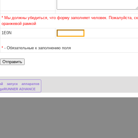
* Мы должны убедиться, что форму заполняет человек. Пожалуйста, с
оранжевой рамкой
1E0N
*
- Обязательные к заполнению поля
ый запуск аппаратов
ageRUNNER ADVANCE