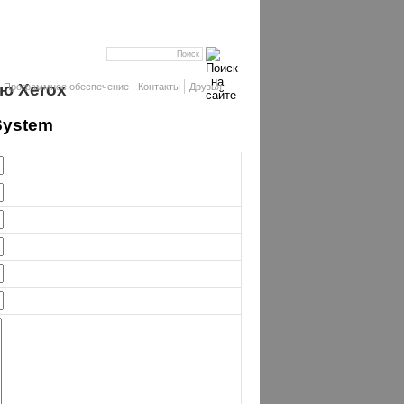
ю Xerox
Программное обеспечение
Контакты
Друзья
 System