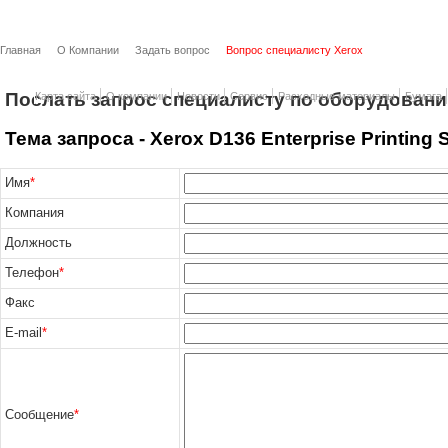
Главная
О Компании
Задать вопрос
Вопрос специалисту Xerox
Послать запрос специалисту по оборудовани
Карта сайта
О компании
Новости
Сервис
Расходные материалы
Бумага
Тема запроса - Xerox D136 Enterprise Printing
Имя
*
Компания
Должность
Телефон
*
Факс
E-mail
*
Сообщение
*