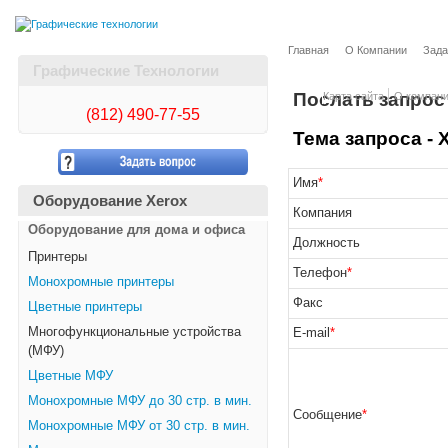
Главная
О Компании
Зада
Графические Технологии
Послать запрос
Карта сайта
О компан
(812)
490-77-55
Тема запроса - 
Имя
*
Оборудование Xerox
Компания
Оборудование для дома и офиса
Должность
Принтеры
Телефон
*
Монохромные принтеры
Факс
Цветные принтеры
Многофункциональные устройства
E-mail
*
(МФУ)
Цветные МФУ
Монохромные МФУ до 30 стр. в мин.
Сообщение
*
Монохромные МФУ от 30 стр. в мин.