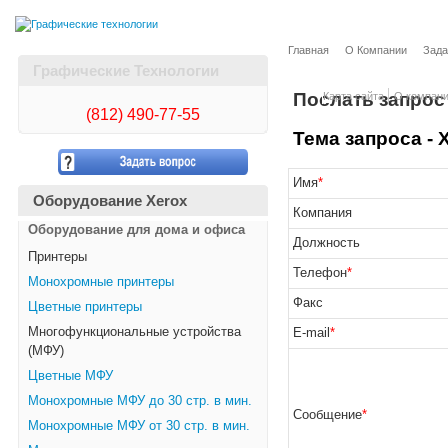
Главная
О Компании
Зада
Графические Технологии
Послать запрос
Карта сайта
О компан
(812)
490-77-55
Тема запроса - 
Имя
*
Оборудование Xerox
Компания
Оборудование для дома и офиса
Должность
Принтеры
Телефон
*
Монохромные принтеры
Факс
Цветные принтеры
Многофункциональные устройства
E-mail
*
(МФУ)
Цветные МФУ
Монохромные МФУ до 30 стр. в мин.
Сообщение
*
Монохромные МФУ от 30 стр. в мин.