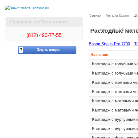
Главная
Каталог Epson
Ши
Графические Технологии
Расходные мат
Карта сайта
О компан
(812)
490-77-55
Epson Stylus Pro 7700
Т
Название
Картридж с голубыми ч
Картридж с голубыми ч
Картридж с желтыми ч
Картридж с желтыми ч
Картридж с матовыми ч
Картридж с матовыми ч
Картридж с пурпурными
Картридж с пурпурными