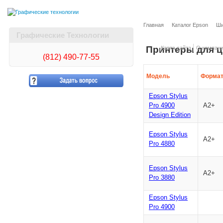
Главная
Каталог Epson
Ши
Графические Технологии
Принтеры для 
Карта сайта
О компан
(812)
490-77-55
Модель
Форма
Epson Stylus
Pro 4900
А2+
Design Edition
Epson Stylus
А2+
Pro 4880
Epson Stylus
А2+
Pro 3880
Epson Stylus
Pro 4900