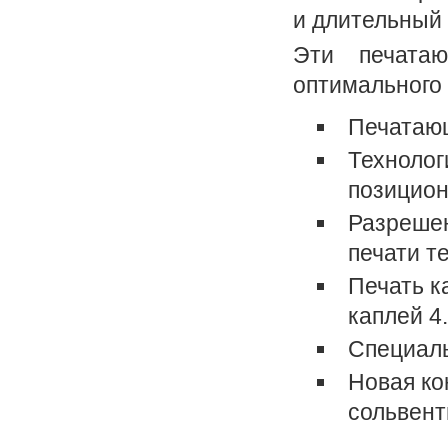
и длительный 
Эти печата
оптимального 
Печатающ
Технолог
позицион
Разрешен
печати т
Печать к
каплей 4
Специаль
Новая ко
сольвент