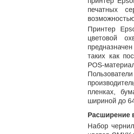
принтер Epso
печатных се
возможностью
Принтер Eps
цветовой ох
предназначен
таких как по
POS-материал
Пользовате
производите
пленках, бум
шириной до 64
Расширение 
Набор чернил