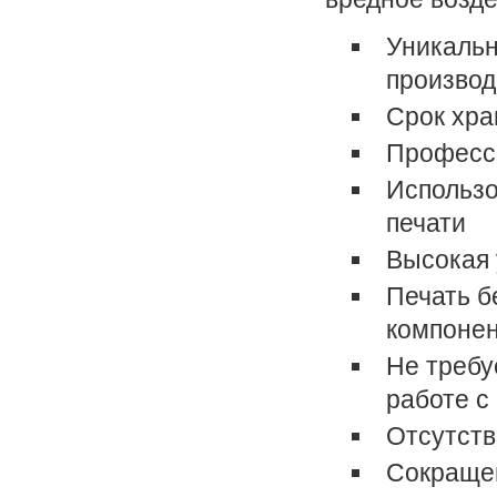
Уникальн
произво
Срок хра
Професси
Использо
печати
Высокая 
Печать б
компоне
Не требу
работе с
Отсутств
Сокращен