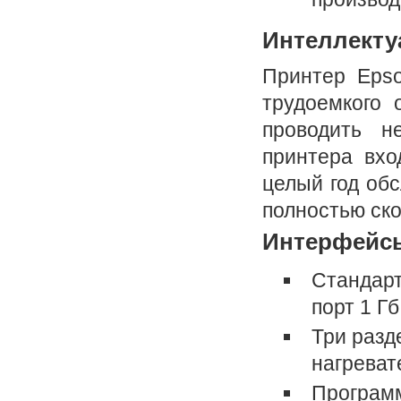
Интеллекту
Принтер Epso
трудоемкого 
проводить н
принтера вхо
целый год об
полностью ско
Интерфейсы
Стандарт
порт 1 Гб
Три разд
нагреват
Программ