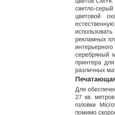
цветов CMYK т
светло-серы
цветовой ох
естественную
использовать
рекламных пл
интерьерно
серебряный м
принтера для
различных мат
Печатающая
Для обеспечен
27 кв. метро
головки Micr
помимо скоро