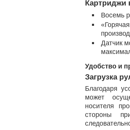
Картриджи 
Восемь р
«Горячая
производ
Датчик м
максима
Удобство и п
Загрузка ру
Благодаря ус
может осущ
носителя пр
стороны пр
следовательно