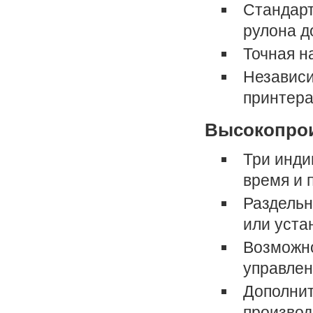
Стандарт
рулона до
Точная н
Независи
принтер
Высокопрои
Три инди
время и 
Раздельн
или уста
Возможно
управлен
Дополнит
производ