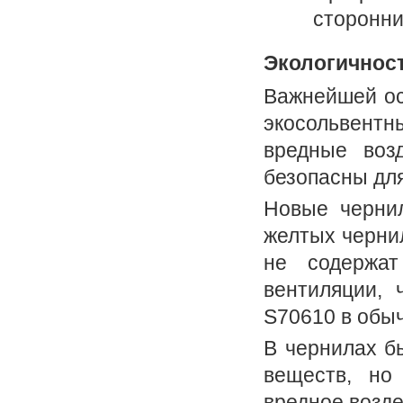
сторонни
Экологичност
Важнейшей ос
экосольвентн
вредные воз
безопасны для
Новые черни
желтых черни
не содержа
вентиляции, 
S70610 в обы
В чернилах б
веществ, но
вредное возд