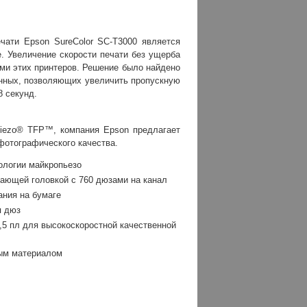
чати Epson SureColor SC-T3000 является
 Увеличение скорости печати без ущерба
ами этих принтеров. Решение было найдено
анных, позволяющих увеличить пропускную
8 секунд.
iezo® TFP™, компания Epson предлагает
фотографического качества.
ологии майкропьезо
ающей головкой с 760 дюзами на канал
ания на бумаге
я дюз
,5 пл для высокоскоростной качественной
ным материалом