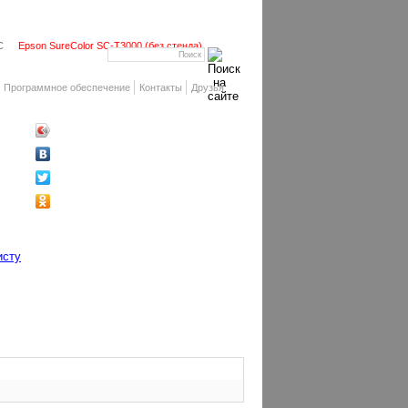
С
Epson SureColor SC-T3000 (без стенда)
Программное обеспечение
Контакты
Друзья
исту