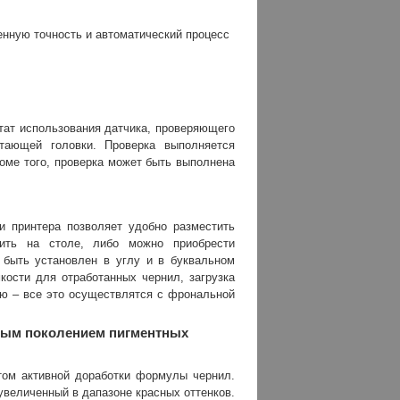
енную точность и автоматический процесс
тат использования датчика, проверяющего
тающей головки. Проверка выполняется
роме того, проверка может быть выполнена
и принтера позволяет удобно разместить
ить на столе, либо можно приобрести
 быть установлен в углу и в буквальном
ости для отработанных чернил, загрузка
ню – все это осуществлятся с фрональной
овым поколением пигментных
том активной доработки формулы чернил.
увеличенный в дапазоне красных оттенков.