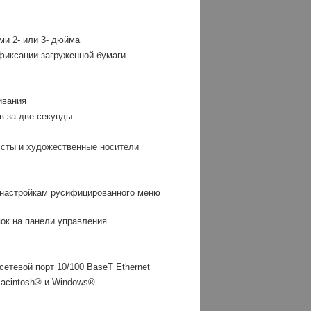
и 2- или 3- дюйма
 фиксации загруженной бумаги
ивания
в за две секунды
лсты и художественные носители
к настройкам русифицированного меню
ок на панели управления
етевой порт 10/100 BaseT Ethernet
acintosh® и Windows®