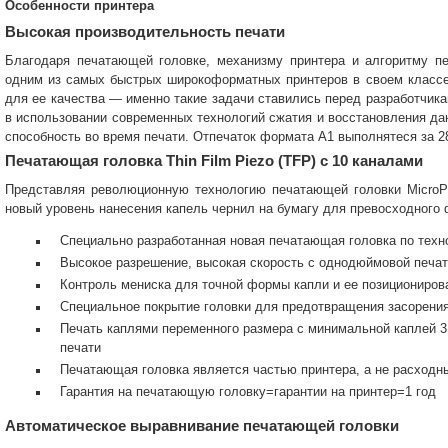
Особенности принтера
Высокая производительность печати
Благодаря печатающей головке, механизму принтера и алгоритму пе
одним из самых быстрых широкоформатных принтеров в своем классе.
для ее качества — именно такие задачи ставились перед разработчик
в использовании современных технологий сжатия и восстановления д
способность во время печати. Отпечаток формата А1 выполнятеся за 2
Печатающая головка Thin Film Piezo (TFP) с 10 каналами
Представляя революционную технологию печатающей головки MicroP
новый уровень нанесения капель чернил на бумагу для превосходного 
Специально разработанная новая печатающая головка по техн
Высокое разрешение, высокая скорость с однодюймовой печат
Контроль мениска для точной формы капли и ее позициониров
Специальное покрытие головки для предотвращения засорени
Печать каплями переменного размера с минимальной каплей 3
печати
Печатающая головка является частью принтера, а не расход
Гарантия на печатающую головку=гарантии на принтер=1 год
Автоматическое выравнивание печатающей головки