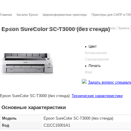
Главная
Каталог Epson
Широкоформатные принтеры
Принтеры для САПР и ГИ
Epson SureColor SC-T3000 (без стенда)
Карта сайта
О компании
Новости
Сервис
Расходные материалы
Бумага
Цвет
Копирование
Сканирование
Печать
Факс
Задать вопрос специал
Epson SureColor SC-T3000 (без стенда)
Технические характеристики
Основные характеристики
Модель
Epson SureColor SC-T3000 (без стенда)
Код
C11CC15001A1