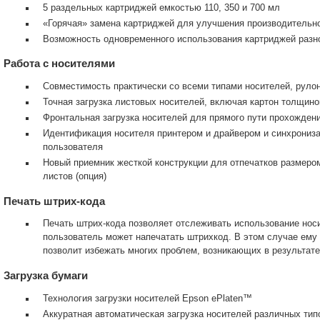
5 раздельных картриджей емкостью 110, 350 и 700 мл
«Горячая» замена картриджей для улучшения производительн
Возможность одновременного использования картриджей разно
Работа с носителями
Совместимость практически со всеми типами носителей, руло
Точная загрузка листовых носителей, включая картон толщино
Фронтальная загрузка носителей для прямого пути прохожден
Идентификация носителя принтером и драйвером и синхрониз
пользователя
Новый приемник жесткой конструкции для отпечатков размером 
листов (опция)
Печать штрих-кода
Печать штрих-кода позволяет отслеживать использование нос
пользователь может напечатать штрихкод. В этом случае ему 
позволит избежать многих проблем, возникающих в результате
Загрузка бумаги
Технология загрузки носителей Epson ePlaten™
Аккуратная автоматическая загрузка носителей различных тип