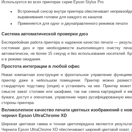
Используется во всех принтерах серии Epson Stylus Pro.
Встроенный сенсор внутри принтера обеспечивает непревзойд
выравнивания головки для каждого из каналов
Применяется для одно- и двунаправленного режимов печати
Система автоматической проверки дюз
Бесперебойная работа принтера и надежное качество печати — резуль
состояние дюз и при необходимости выполняющего очистку печа
автоматически, не более 15 секунд и без использования носителей. К
и в режиме ожидания.
Простота интеграции в любой офис
Новая компактная конструкция и фронтальное управление функциям
принтер даже в небольшом помещении. Принтер можно размест
стандартную подставку (опция) и установить на нее. Принтер может
смысле зажат столами или шкафами, так как смена картриджей и емк
бумаги, доступ к опечаткам, управление через русифицированную ме
стороны принтера.
Великолепное качество печати цветных изображений с н
чернил Epson UltraChrome XD
Широкая цветовая гамма и точная цветопередача являются результа
Чернила Epson UltraChrome XD обеспечивают широкий цветовой охват, 