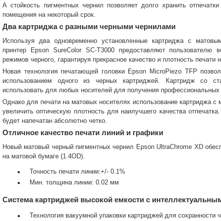
А стойкость пигментных чернил позволяет долго хранить отпечатк
помещения на некоторый срок.
Два картриджа с разными черными чернилами
Используя два одновременно установленные картриджа с матовы
принтер Epson SureColor SC-T3000 предоставляют пользователю в
режимов черного, гарантируя прекрасное качество и плотность печати 
Новая технология печатающей головки Epson MicroPiezo TFP позво
использованием одного из черных картриджей. Картридж со с
использовать для любых носителей для получения профессиональных 
Однако для печати на матовых носителях использование картриджа с
увеличить оптическую плотность для наилучшего качества отпечатка
будет напечатан абсолютно четко.
Отличное качество печати линий и графики
Новый матовый черный пигментных чернил Epson UltraChrome XD обес
на матовой бумаге (1.4OD).
Точность печати линии:+/- 0.1%
Мин. толщина линии: 0.02 мм
Система картриджей высокой емкости с интеллектуальны
Технология вакуумной упаковки картриджей для сохранности ч