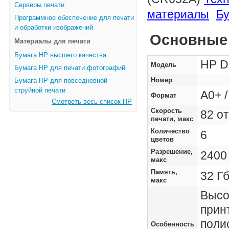
Серверы печати
материалы
Бу
Программное обеспечение для печати
и обработки изображений
Основные 
Материалы для печати
Бумага HP высшего качества
HP De
Модель
Бумага HP для печати фотографий
Номер
Бумага HP для повседневной
струйной печати
A0+ /
Формат
Смотреть весь список HP
Скорость
82 от
печати, макс
Количество
6
цветов
Разрешение,
2400
макс
Память,
32 Гб
макс
Высо
прин
поли
Особенность