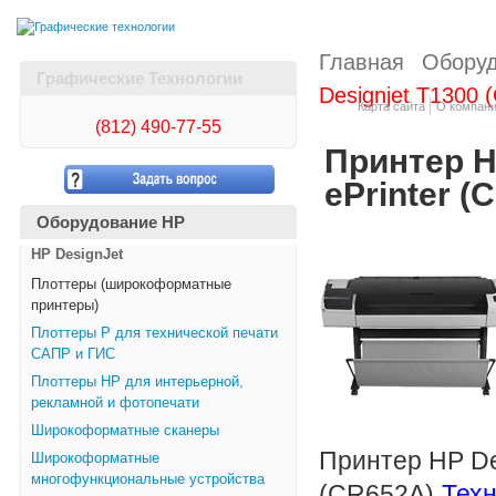
Главная
Обору
Графические Технологии
Designjet T1300 
Карта сайта
О компан
(812)
490-77-55
Принтер HP
ePrinter (
Оборудование HP
HP DesignJet
Плоттеры (широкоформатные
принтеры)
Плоттеры Р для технической печати
САПР и ГИС
Плоттеры НР для интерьерной,
рекламной и фотопечати
Широкоформатные сканеры
Принтер HP Des
Широкоформатные
многофункциональные устройства
(CR652A)
Техн