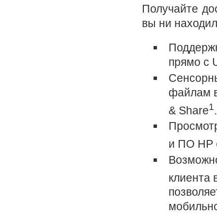
Получайте дос
вы ни находил
Поддержк
прямо с 
Сенсорны
файлам в
1
& Share
.
Просмотр
и ПО HP 
Возможно
клиента 
позволяе
мобильно