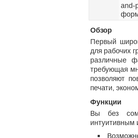
and-
форм
Обзор
Первый широк
для рабочих г
различные ф
требующая мн
позволяют по
печати, эконо
Функции
Вы без сом
интуитивным 
Возможно