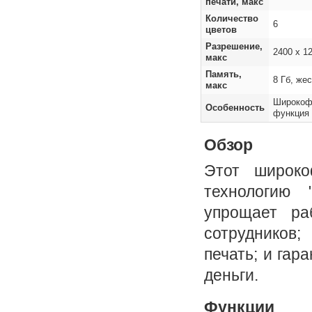
печати, макс
Количество
6
цветов
Разрешение,
2400 x 1
макс
Память,
8 Гб, же
макс
Широкофо
Особенность
функция 
Обзор
Этот широко
технологию 
упрощает ра
сотрудников
печать; и гар
деньги.
Функции