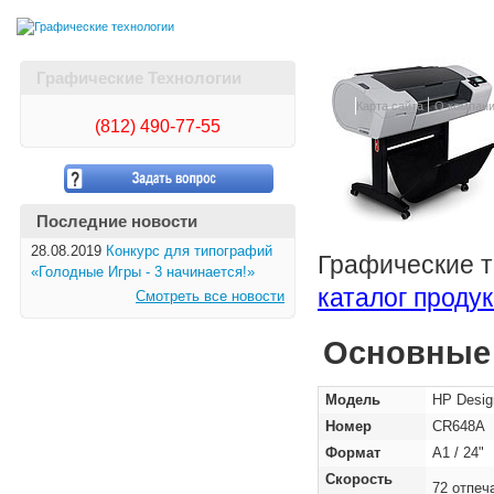
Графические Технологии
Карта сайта
О компан
(812)
490-77-55
Последние новости
28.08.2019
Конкурс для типографий
Графические т
«Голодные Игры - 3 начинается!»
каталог проду
Смотреть все новости
Основные 
Модель
HP Design
Номер
CR648A
Формат
А1 / 24"
Скорость
72 отпеч