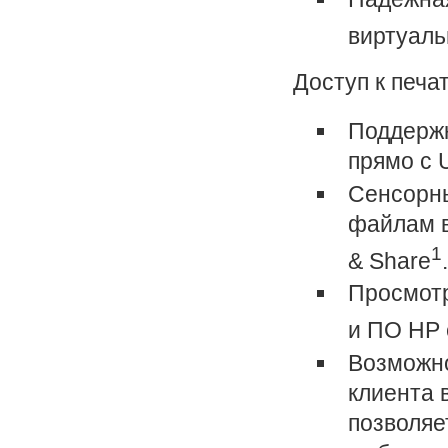
виртуаль
Доступ к печа
Поддержк
прямо с 
Сенсорны
файлам в
1
& Share
.
Просмотр
и ПО HP 
Возможно
клиента 
позволяе