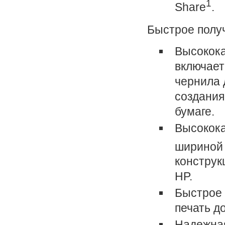
1
Share
.
Быстрое полу
Высокока
включает
чернила 
создания
бумаге.
Высокока
шириной 
конструк
HP.
Быстрое 
печать д
Надежная