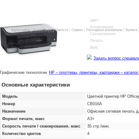
Цвет
Копирование
Карта сайта
О компании
Новости
Сервис
Расходные материалы
Бумага
Сканирование
Печать
Факс
Задать вопрос специал
Графические технологии
HP – плоттеры, принтеры, картриджи – катало
Основные характеристики
Модель
Цветной принтер HP Officej
Номер
CB016A
Назначение
Офисная сетевая печать д
Формат печати, макс
А3+
Скорость печати / сканирования, макс
35 стр./мин.
Количество цветов
4