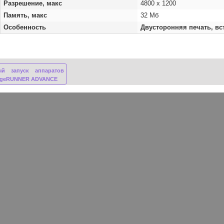
Разрешение, макс
4800 x 1200
Память, макс
32 Мб
Особенность
Двусторонняя печать, в
ый запуск аппаратов
ageRUNNER ADVANCE