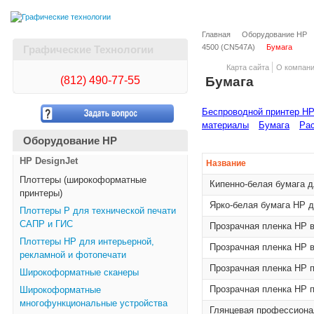
Главная
Оборудование HP
4500 (CN547A)
Бумага
Графические Технологии
Карта сайта
О компан
(812)
490-77-55
Бумага
Беспроводной принтер HP 
материалы
Бумага
Рас
Оборудование HP
HP DesignJet
Название
Плоттеры (широкоформатные
Кипенно-белая бумага д
принтеры)
Ярко-белая бумага HP д
Плоттеры Р для технической печати
САПР и ГИС
Прозрачная пленка HP в
Плоттеры НР для интерьерной,
Прозрачная пленка HP в
рекламной и фотопечати
Прозрачная пленка HP п
Широкоформатные сканеры
Прозрачная пленка HP п
Широкоформатные
многофункциональные устройства
Глянцевая профессионал