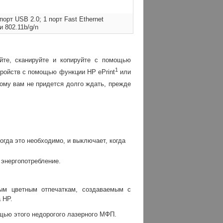
орт USB 2.0; 1 порт Fast Ethernet
и 802.11b/g/n
йте, сканируйте и копируйте с помощью
1
тройств с помощью функции HP ePrint
или
тому вам не придется долго ждать, прежде
огда это необходимо, и выключает, когда
ь энергопотребление.
ным цветным отпечаткам, создаваемым с
 HP.
щью этого недорогого лазерного МФП.