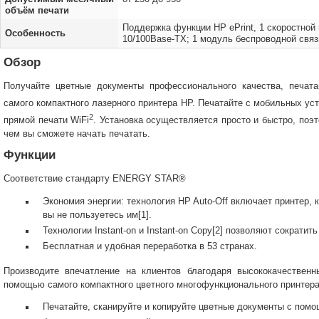
объём печати
Поддержка функции HP ePrint, 1 скоростной п
Особенность
10/100Base-TX; 1 модуль беспроводной связ
Обзор
Получайте цветные документы профессионального качества, печата
самого компактного лазерного принтера HP. Печатайте с мобильных ус
2
прямой печати WiFi
. Установка осуществляется просто и быстро, поэ
чем вы сможете начать печатать.
Функции
Соответствие стандарту ENERGY STAR®
Экономия энергии: технология HP Auto-Off включает принтер, к
вы не пользуетесь им[1].
Технологии Instant-on и Instant-on Copy[2] позволяют сократит
Бесплатная и удобная переработка в 53 странах.
Производите впечатление на клиентов благодаря высококачествен
помощью самого компактного цветного многофункционального принтера
Печатайте, сканируйте и копируйте цветные документы с помо