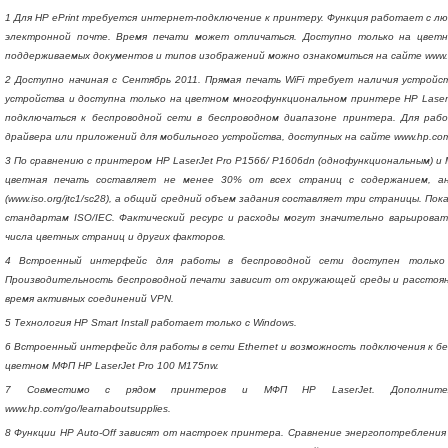
1 Для HP ePrint требуется интернет-подключение к принтеру. Функция работает с 
электронной почте. Время печати может отличаться. Доступно только на цветн
поддерживаемых документов и типов изображений можно ознакомиться на сайте www.hp
2 Доступно начиная с Сентябрь 2011. Прямая печать WiFi требует наличия устрой
устройства и доступна только на цветном многофункциональном принтере HP Laser
подключаться к беспроводной сети в беспроводном диапазоне принтера. Для раб
драйвера или приложений для мобильного устройства, доступных на сайте www.hp.com/g
3 По сравнению с принтером HP LaserJet Pro P1566/ P1606dn (однофункциональным) и 
цветная печать составляет не менее 30% от всех страниц с содержанием, ан
(www.iso.org/jtc1/sc28), а общий средний объем задания составляет три страницы. П
стандартам ISO/IEC. Фактический ресурс и расходы могут значительно варьироват
числа цветных страниц и других факторов.
4 Встроенный интерфейс для работы в беспроводной сети доступен только
Производительность беспроводной печати зависит от окружающей среды и расстоян
время активных соединений VPN.
5 Технология HP Smart Install работает только с Windows.
6 Встроенный интерфейс для работы в сети Ethernet и возможность подключения к б
цветном МФП HP LaserJet Pro 100 M175nw.
7 Совместимо с рядом принтеров и МФП HP LaserJet. Дополнител
www.hp.com/go/learnaboutsupplies.
8 Функции HP Auto-Off зависят от настроек принтера. Сравнение энергопотребления 