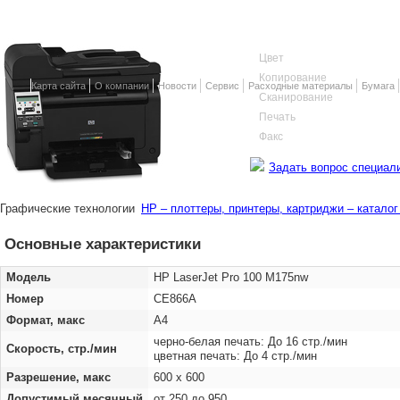
Цвет
Копирование
Карта сайта
О компании
Новости
Сервис
Расходные материалы
Бумага
Сканирование
Печать
Факс
Задать вопрос специал
Графические технологии
HP – плоттеры, принтеры, картриджи – катало
Основные характеристики
Модель
HP LaserJet Pro 100 M175nw
Номер
CE866A
Формат, макс
A4
черно-белая печать: До 16 стр./мин
Скорость, стр./мин
цветная печать: До 4 стр./мин
Разрешение, макс
600 x 600
Допустимый месячный
от 250 до 950