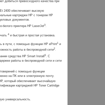
ет добиться превосходного качества при
Et 2400 обеспечивает высокую
инальные картриджи HP с тонером HP
деловых документов.
3
о-белого принтера HP LaserJet
.
4
ечать
и быстрая и простая установка.
1
ь в пути, с помощью функции HP ePrint
и
2
можность работы в беспроводной сети
.
5
нии средства HP Smart Install
. С
держке работы в беспроводной сети и сети
остоверений с помощью функции
енно на ПК или в электронную почту.
 HP, который обеспечивает высочайшую
ификации картриджей HP Toner Cartridge
мую универсальность.