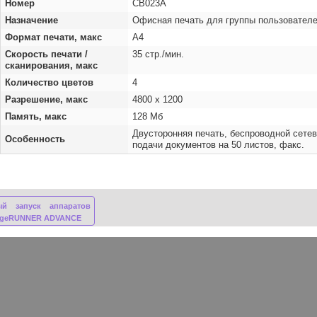
Номер
CB023A
Назначение
Офисная печать для группы пользователе
Формат печати, макс
А4
Скорость печати /
35 стр./мин.
сканирования, макс
Количество цветов
4
Разрешение, макс
4800 x 1200
Память, макс
128 Мб
Двусторонняя печать, беспроводной сетев
Особенность
подачи документов на 50 листов, факс.
ый запуск аппаратов
ageRUNNER ADVANCE