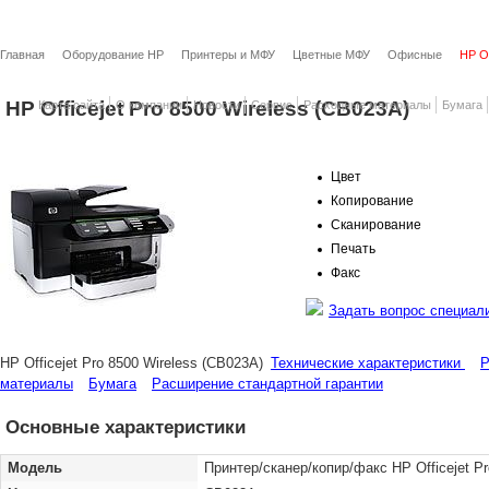
Главная
Оборудование HP
Принтеры и МФУ
Цветные МФУ
Офисные
HP Of
HP Officejet Pro 8500 Wireless (CB023A)
Карта сайта
О компании
Новости
Сервис
Расходные материалы
Бумага
Цвет
Копирование
Сканирование
Печать
Факс
Задать вопрос специал
HP Officejet Pro 8500 Wireless (CB023A)
Технические характеристики
Р
материалы
Бумага
Расширение стандартной гарантии
Основные характеристики
Модель
Принтер/сканер/копир/факс HP Officejet Pr