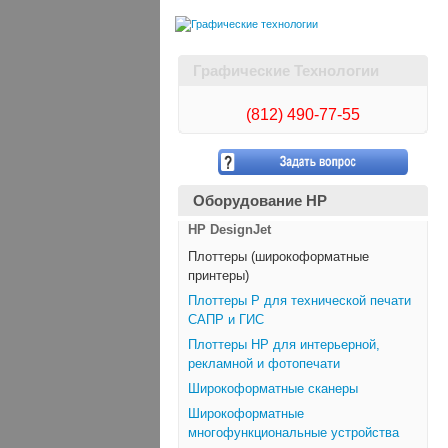
Графические Технологии
(812)
490-77-55
Оборудование HP
HP DesignJet
Плоттеры (широкоформатные
принтеры)
Плоттеры Р для технической печати
САПР и ГИС
Плоттеры НР для интерьерной,
рекламной и фотопечати
Широкоформатные сканеры
Широкоформатные
многофункциональные устройства