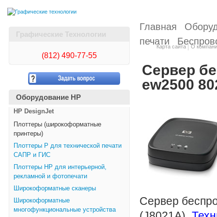
Главная
Обору
Графические Технологии
печати
Беспров
Карта сайта
О компан
(812)
490-77-55
Сервер бе
ew2500 802
Оборудование HP
HP DesignJet
Плоттеры (широкоформатные
принтеры)
Плоттеры Р для технической печати
САПР и ГИС
Плоттеры НР для интерьерной,
рекламной и фотопечати
Широкоформатные сканеры
Сервер беспро
Широкоформатные
многофункциональные устройства
(J8021A)
Техн