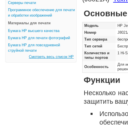
Серверы печати
Программное обеспечение для печати
Основные 
и обработки изображений
Материалы для печати
Модель
HP Je
Бумага HP высшего качества
Номер
J8021
Бумага HP для печати фотографий
Тип сервера
беспр
Бумага HP для повседневной
Тип сетей
Беспр
струйной печати
Количество и
1 Hi-S
Смотреть весь список HP
типы портов
Для и
Особенность
решен
Функции
Несколько на
защитить ваш
Использо
обеспеч