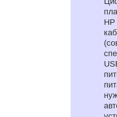
Ци
пл
HP 
ка
(со
сп
USB
пит
пит
нуж
авт
уст