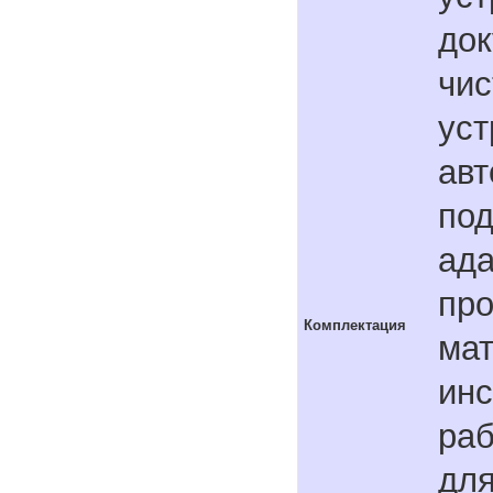
док
чис
уст
авт
под
ада
пр
Комплектация
мат
инс
раб
для