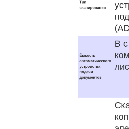
уст
Тип
сканирования
под
(AD
В с
ком
Ёмкость
автоматического
лис
устройства
подачи
документов
Ска
коп
эле