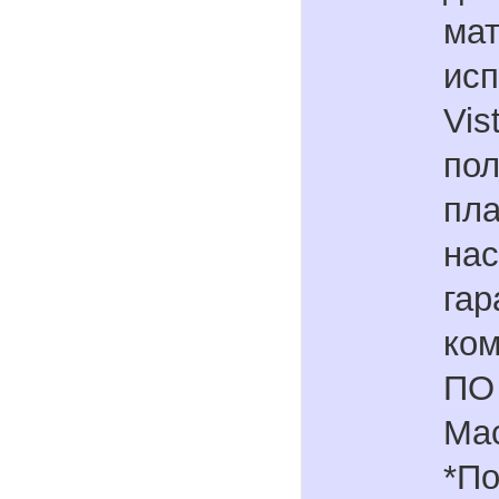
мат
исп
Vis
пол
пла
нас
гар
ком
ПО 
Mac
*П