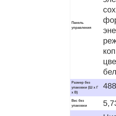
сох
фо
Панель
управления
эн
реж
коп
цве
бе
Размер без
488
упаковки (Ш x Г
x В)
5,7
Вес без
упаковки