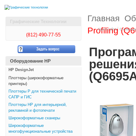
Главная
Об
Графические Технологии
Profiling (Q
Карта сайта
О компан
(812)
490-77-55
Програ
решения
Оборудование HP
HP DesignJet
(Q6695A
Плоттеры (широкоформатные
принтеры)
Плоттеры Р для технической печати
САПР и ГИС
Плоттеры НР для интерьерной,
рекламной и фотопечати
Широкоформатные сканеры
Широкоформатные
многофункциональные устройства