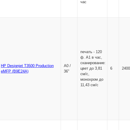
час
печать - 120
ф. A1 в час,
сканирование:
HP Designjet T3500 Production
А0 /
цвет до 3,81
6
2400
eMFP (B9E24A)
36"
см/с,
монохром до
11,43 см/с