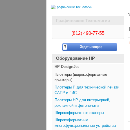
Г
Графические Технологии
(812)
490-77-55
Оборудование HP
HP DesignJet
Плоттеры (широкоформатные
принтеры)
Плоттеры Р для технической печати
САПР и ГИС
Плоттеры НР для интерьерной,
рекламной и фотопечати
Широкоформатные сканеры
Широкоформатные
многофункциональные устройства