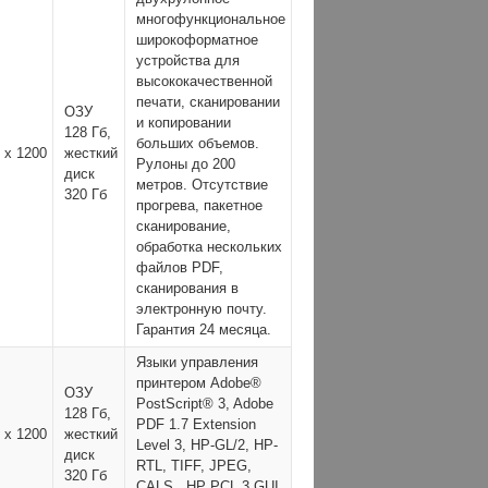
многофункциональное
широкоформатное
устройства для
высококачественной
печати, сканировании
ОЗУ
и копировании
128 Гб,
больших объемов.
 x 1200
жесткий
Рулоны до 200
диск
метров. Отсутствие
320 Гб
прогрева, пакетное
сканирование,
обработка нескольких
файлов PDF,
сканирования в
электронную почту.
Гарантия 24 месяца.
Языки управления
принтером Adobe®
ОЗУ
PostScript® 3, Adobe
128 Гб,
PDF 1.7 Extension
 x 1200
жесткий
Level 3, HP-GL/2, HP-
диск
RTL, TIFF, JPEG,
320 Гб
CALS , HP PCL 3 GUI,