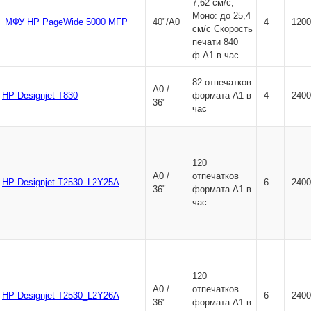
7,62 см/с;
Моно: до 25,4
МФУ HP PageWide 5000 MFP
40"/A0
4
1200
см/с Скорость
печати 840
ф.А1 в час
82 отпечатков
А0 /
HP Designjet T830
формата A1 в
4
2400
36"
час
120
А0 /
отпечатков
HP Designjet T2530_L2Y25A
6
2400
36"
формата A1 в
час
120
А0 /
отпечатков
HP Designjet T2530_L2Y26A
6
2400
36"
формата A1 в