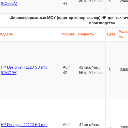
80 ф.А1 в час
6
2400
(CQ653A)
44
Широкоформатные МФУ (принтер копир сканер) НР для техниче
производства
Разр
Модель
Формат
Скорость
Цвет
dpi
HP Designjet T1120 SD mfp
A0 /
41 кв.м/час,
6
2400
(CM719A)
42
56 ф.А1 в час
HP Designjet T1120 HD mfp
A0 /
41 кв.м/час,
6
2400