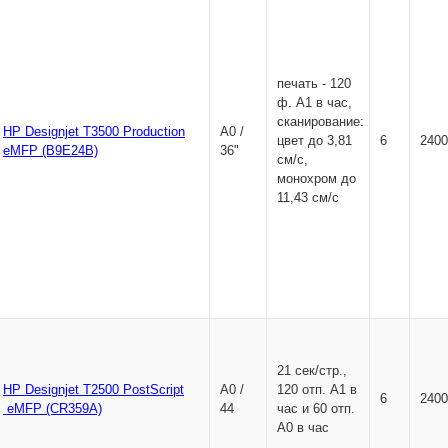
печать - 120
ф. A1 в час,
сканирование:
HP Designjet T3500 Production
А0 /
цвет до 3,81
6
2400
eMFP (B9E24B)
36"
см/с,
монохром до
11,43 см/с
21 сек/стр.,
HP Designjet T2500 PostScript
А0 /
120 отп. A1 в
6
2400
eMFP
(CR359A)
44
час и 60 отп.
A0 в час