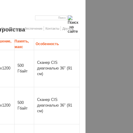
тройства
Программное обеспечение
Контакты
Друзья
шение,
Память,
Особенность
макс
Сканер CIS
500
x1200
диагональю 36" (91
Гбайт
см)
Сканер CIS
500
x1200
диагональю 36" (91
Гбайт
см)