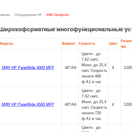
лавная
Оборудование HP
МФУ DesignJet
Широкоформатные многофункциональные ус
Карта сайта
О компании
Новости
Сервис
Расходные материалы
Бумага
Разре
Модель
Формат
Скорость
Цвет
dpi
Цветн.: до
7,62 см/с;
Моно: до 25,4
МФУ HP PageWide 4000 MFP
40"/A0
4
1200
см/с Скорость
печати 480
ф.А1 в час
Цветн.: до
7,62 см/с;
Моно: до 25,4
МФУ HP PageWide 4500 MFP
40"/A0
4
1200
см/с Скорость
печати 720
ф.А1 в час
Цветн.: до