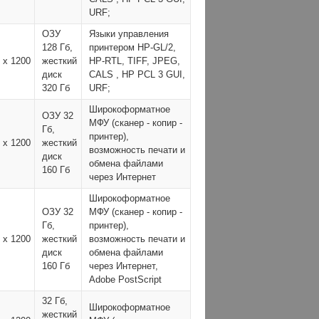
URF;
ОЗУ
Языки управления
128 Гб,
принтером HP-GL/2,
 x 1200
жесткий
HP-RTL, TIFF, JPEG,
диск
CALS , HP PCL 3 GUI,
320 Гб
URF;
Широкоформатное
ОЗУ 32
МФУ (сканер - копир -
Гб,
принтер),
 x 1200
жесткий
возможность печати и
диск
обмена файлами
160 Гб
через Интернет
Широкоформатное
ОЗУ 32
МФУ (сканер - копир -
Гб,
принтер),
 x 1200
жесткий
возможность печати и
диск
обмена файлами
160 Гб
через Интернет,
Adobe PostScript
32 Гб,
Широкоформатное
жесткий