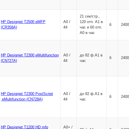
21 сек/стр.,
HP Designjet T2500 eMFP
А0 /
120 отп. A1 в
6
2400
(CR358A)
44
час и 60 отп.
A0 в час
HP Designjet T2300 eMultifunction
А0 /
до 82 ф.А1 в
6
2400
(CN727A)
44
час
HP Designjet T2300 PostScript
А0 /
до 82 ф.А1 в
6
2400
eMultifunction
(CN728A)
44
час
HP Designjet T1200 HD mfp
A0+ /