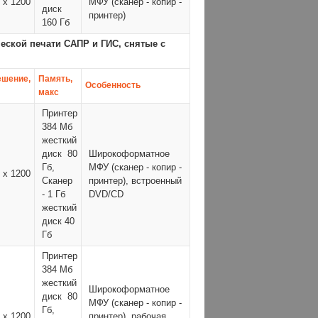
 x 1200
МФУ (сканер - копир -
диск
принтер)
160 Гб
ской печати САПР и ГИС, снятые с
ешение,
Память,
Особенность
макс
Принтер
384 Мб
жесткий
диск
80
Широкоформатное
Гб,
МФУ (сканер - копир -
 x 1200
Сканер
принтер), встроенный
- 1 Гб
DVD/CD
жесткий
диск 40
Гб
Принтер
384 Мб
жесткий
Широкоформатное
диск
80
МФУ (сканер - копир -
Гб,
 x 1200
принтер), рабочая