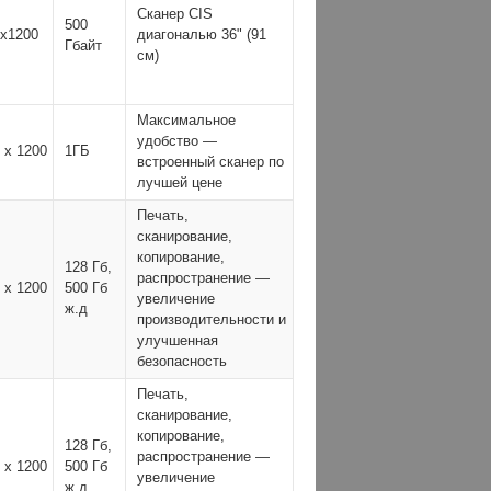
Сканер CIS
500
x1200
диагональю 36" (91
Гбайт
см)
Максимальное
удобство —
 x 1200
1ГБ
встроенный сканер по
лучшей цене
Печать,
сканирование,
копирование,
128 Гб,
распространение —
 x 1200
500 Гб
увеличение
ж.д
производительности и
улучшенная
безопасность
Печать,
сканирование,
копирование,
128 Гб,
распространение —
 x 1200
500 Гб
увеличение
ж.д