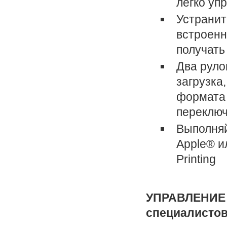
легко уп
Устранит
встроенн
получать
Два руло
загрузка
формата 
переклю
Выполняй
Apple® и
Printing
УПРАВЛЕНИЕ —
специалисто