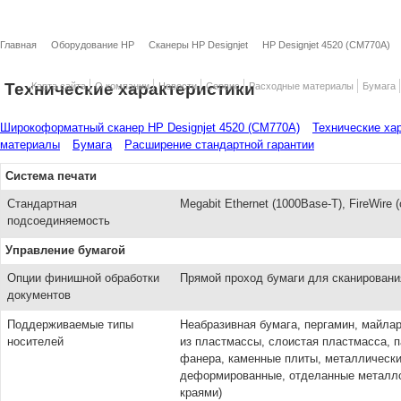
Главная
Оборудование HP
Cканеры HP Designjet
HP Designjet 4520 (CM770A)
Технические характеристики
Карта сайта
О компании
Новости
Сервис
Расходные материалы
Бумага
Широкоформатный сканер HP Designjet 4520 (CM770A)
Технические ха
материалы
Бумага
Расширение стандартной гарантии
Система печати
Стандартная
Megabit Ethernet (1000Base-T), FireWire
подсоединяемость
Управление бумагой
Опции финишной обработки
Прямой проход бумаги для сканировани
документов
Поддерживаемые типы
Неабразивная бумага, пергамин, майлар
носителей
из пластмассы, слоистая пластмасса, п
фанера, каменные плиты, металлически
деформированные, отделанные металло
краями)