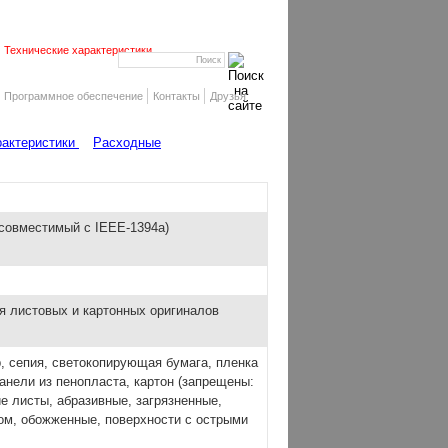
Технические характеристики
Программное обеспечение
Контакты
Друзья
рактеристики
Расходные
 (совместимый с IEEE-1394a)
я листовых и картонных оригиналов
, сепия, светокопирующая бумага, пленка
анели из пенопласта, картон (запрещены:
е листы, абразивные, загрязненные,
м, обожженные, поверхности с острыми