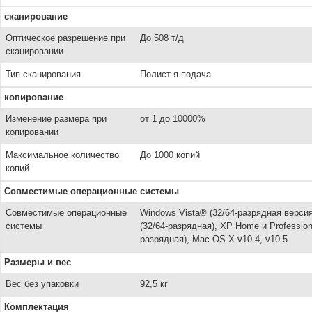
сканирование
Оптическое разрешение при
До 508 т/д
сканировании
Тип сканирования
Полист-я подача
копирование
Изменение размера при
от 1 до 10000%
копировании
Максимальное количество
До 1000 копий
копий
Совместимые операционные системы
Совместимые операционные
Windows Vista® (32/64-разрядная версия
системы
(32/64-разрядная), XP Home и Professiona
разрядная), Mac OS X v10.4, v10.5
Размеры и вес
Вес без упаковки
92,5 кг
Комплектация