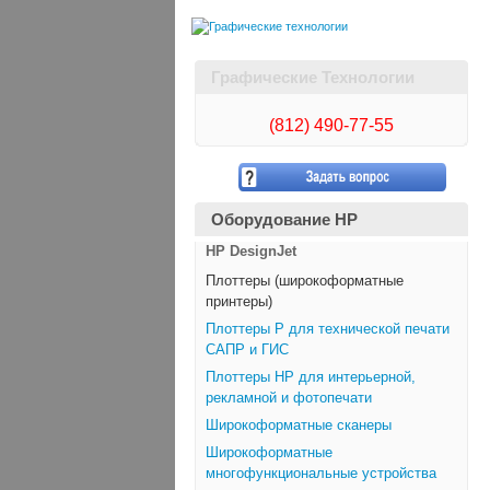
Графические Технологии
(812)
490-77-55
Оборудование HP
HP DesignJet
Плоттеры (широкоформатные
принтеры)
Плоттеры Р для технической печати
САПР и ГИС
Плоттеры НР для интерьерной,
рекламной и фотопечати
Широкоформатные сканеры
Широкоформатные
многофункциональные устройства