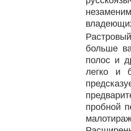
русскояз
незамени
владеющих
Растровый
больше ва
полос и д
легко и 
предсказ
предвари
пробной п
малотир
Расширенн