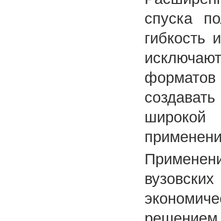
спуска п
гибкость 
исключаю
форматов 
создавать
широкой
применени
Применен
вузовских
экономич
решение