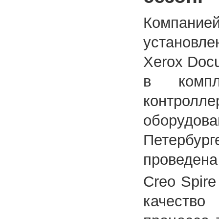
Компанией
установл
Xerox Doc
в компл
контролле
оборудов
Петербург
проведена
Creo Spir
качество