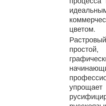
процесса 
идеальн
коммерче
цветом.
Растровы
простой,
графичес
начина
професси
упрощ
русифи