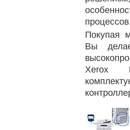
особеннос
процессов
Покупая м
Вы дела
высокопр
Xerox D
комплект
контроллер