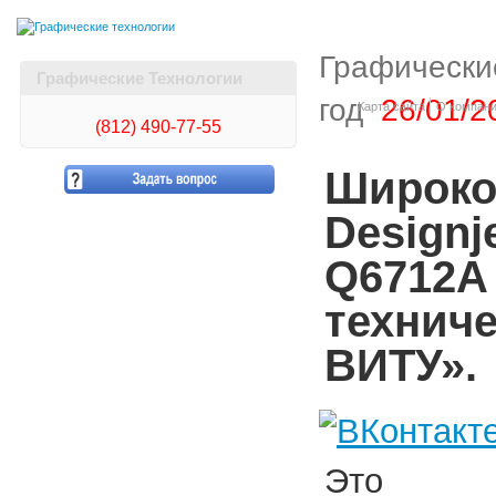
Графически
Графические Технологии
год
26/01/2
Карта сайта
О компан
(812)
490-77-55
Широко
Designj
Q6712A 
техниче
ВИТУ».
Это пр