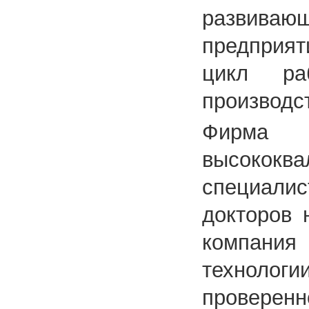
развива
предприя
цикл ра
производс
Фирм
высококв
специали
докторов 
компани
техноло
проверенн