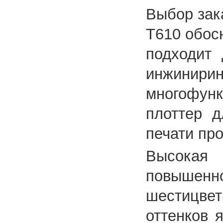
Выбор зака
T610 обос
подходит 
инжинирин
многофу
плоттер д
печати пр
Высокая 
повышен
шестицвет
оттенков 