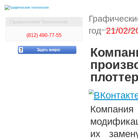
Графически
Графические Технологии
год
21/02/2
Карта сайта
О компан
(812)
490-77-55
Компан
произв
плоттер
Компания
модификац
их замен