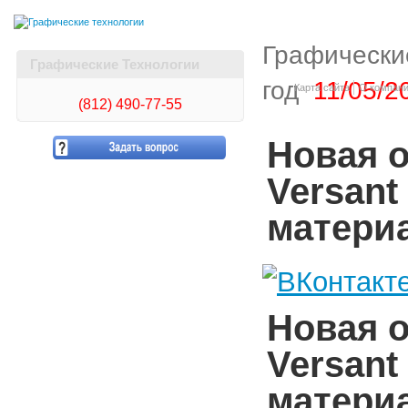
Графически
Графические Технологии
год
11/05/2
Карта сайта
О компан
(812)
490-77-55
Новая 
Versant
матери
Новая 
Versant
матери