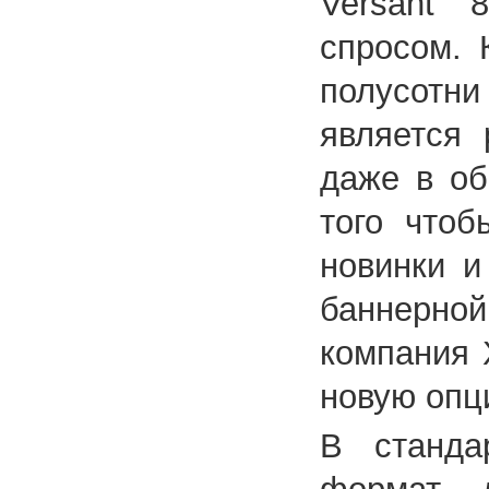
Versant 
спросом. 
полусот
является 
даже в об
того чтоб
новинки и
баннерной
компания 
новую опц
В станда