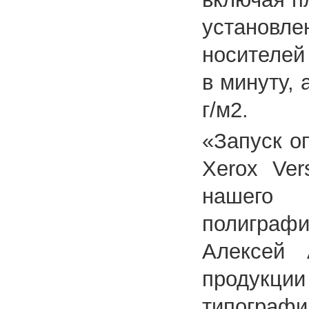
установ
носителей
в минуту, 
г/м2.
«Запуск о
Xerox Ve
нашего 
полиграф
Алексей 
продукции
типограф