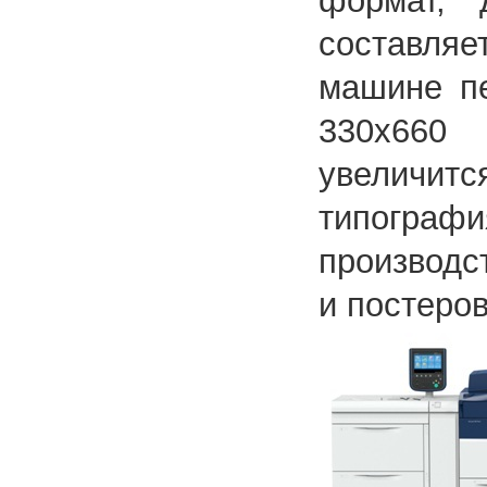
формат, 
составляе
машине пе
330х660
увеличитс
типогра
производс
и постеров