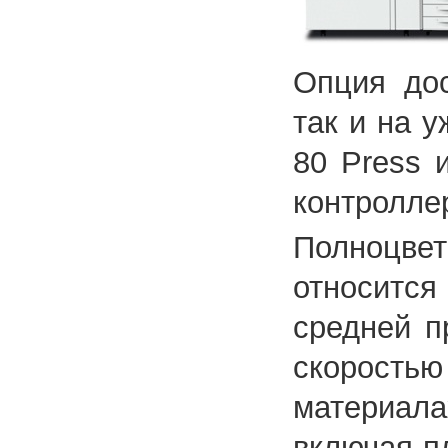
Опция дос
так и на 
80 Press 
контроллер
Полноцве
относится
средней п
скорост
материал
включая п