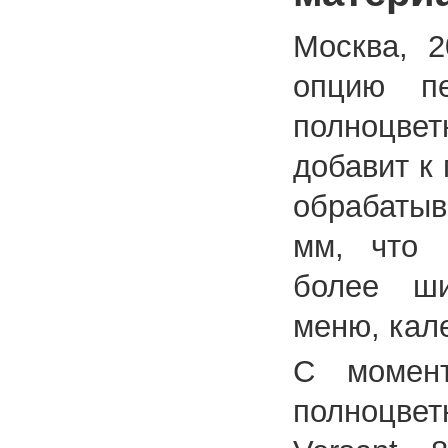
Москва, 2
опцию п
полноцве
добавит к
обрабатыв
мм, что 
более ши
меню, кал
С момент
полноцвет