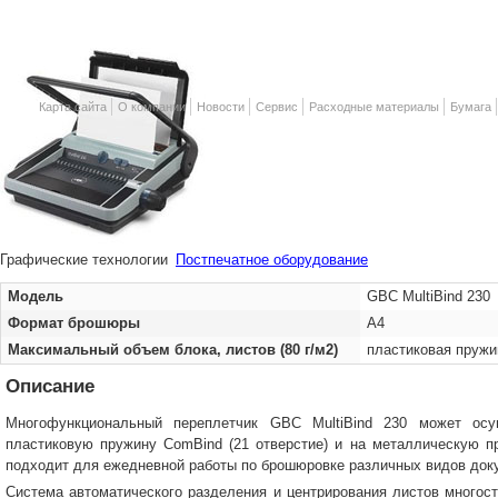
Карта сайта
О компании
Новости
Сервис
Расходные материалы
Бумага
Графические технологии
Постпечатное оборудование
Модель
GBC MultiBind 23
Формат брошюры
А4
Максимальный объем блока, листов (80 г/м2)
пластиковая пружи
Описание
Многофункциональный переплетчик GBC MultiBind 230 может ос
пластиковую пружину ComBind (21 отверстие) и на металлическую пр
подходит для ежедневной работы по брошюровке различных видов док
Система автоматического разделения и центрирования листов многост