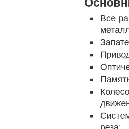
Основн
Все ра
металл
Запате
Привод
Оптиче
Память
Колесо
движен
Систем
реза;