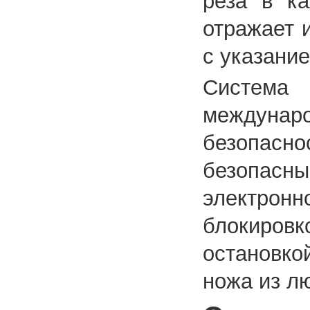
реза в ка
отражает 
с указани
Система
междуна
безопасно
безопасн
электро
блокировк
остановко
ножа из л