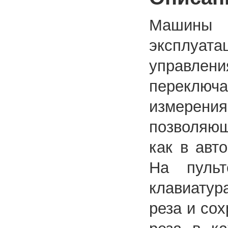
Машины 
эксплуа
управлени
переклю
измерен
позволяю
как в авт
На пульт
клавиатур
реза и со