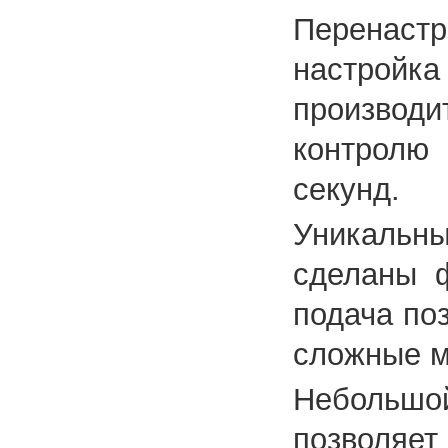
Перенастр
настрой
производи
контролю
секунд.
Уникальны
сделаны ф
подача по
сложные м
Небольшо
позволя