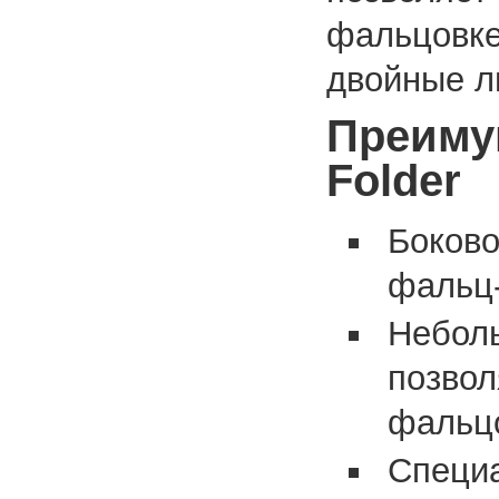
фальцовке
двойные л
Преиму
Folder
Боково
фальц
Небол
позвол
фальц
Специ