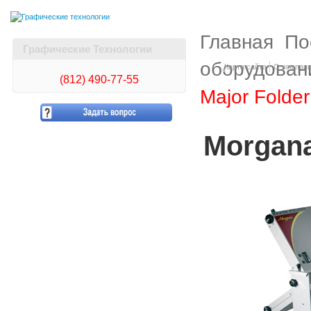
Главная
По
Графические Технологии
оборудован
Карта сайта
О компан
(812)
490-77-55
Major Folder
Morgana