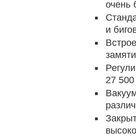
очень
Станда
и биго
Встрое
замят
Регули
27 500
Вакуум
разли
Закры
высоко