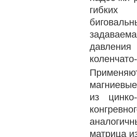
гибких 
биговал
задаваем
давления
коленчато
Применя
магниевые
из цинко
конгревно
аналоги
матрица и