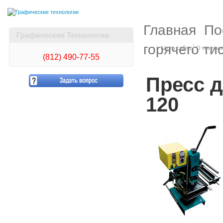
Главная
По
Графические Технологии
горячего ти
Карта сайта
О компан
(812)
490-77-55
Пресс д
120