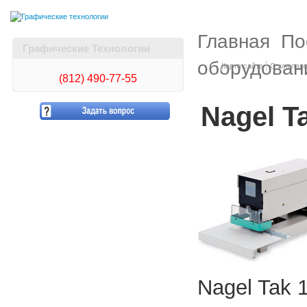
Главная
По
Графические Технологии
оборудован
Карта сайта
О компан
(812)
490-77-55
Nagel T
Nagel Tak 