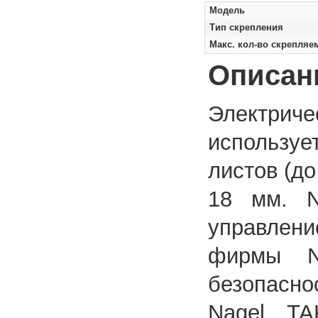
Модель
Тип скрепления
Макс. кол-во скрепляем
Описан
Электри
используе
листов (до
18 мм. N
управлен
фирмы N
безопасно
Nagel TA