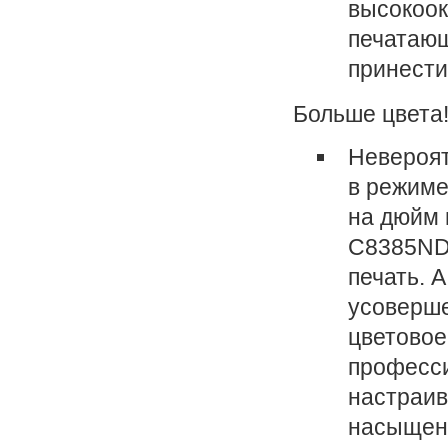
высокоок
печатающ
принести
Больше цвета
Невероят
в режиме
на дюйм 
C8385ND 
печать. 
усоверше
цветовое
професси
настраив
насыщенн