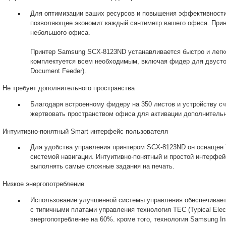
Для оптимизации ваших ресурсов и повышения эффективности
позволяющее экономит каждый сантиметр вашего офиса. Прин
небольшого офиса.
Принтер Samsung SCX-8123ND устанавливается быстро и легко
комплектуется всем необходимым, включая фидер для двустор
Document Feeder).
Не требует дополнительного пространства
Благодаря встроенному фидеру на 350 листов и устройству сч
жертвовать пространством офиса для активации дополнитель
Интуитивно-понятный Smart интерфейс пользователя
Для удобства управления принтером SCX-8123ND он оснащен 
системой навигации. Интуитивно-понятный и простой интерфей
выполнять самые сложные задания на печать.
Низкое энергопотребление
Использование улучшенной системы управления обеспечивает
с типичными платами управления технология TEC (Typical Elect
энергопотребление на 60%. кроме того, технология Samsung Ins