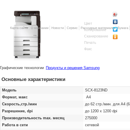
Цвет
Карта сайта
О компании
Новости
Сервис
Расходные материалы
Бумага
Копирование
Сканирование
Печать
Факс
Графические технологии
Продукты и решения Samsung
Основные характеристики
Модель
SCX-8123ND
Формат, макс
А4
Скорость,стр./мин
до 62 стр./мин. для A4 (65
Разрешение, dpi
до 1200 x 1200 dpi
Производительность max. месяц
275000
Работа в сети
сетевой