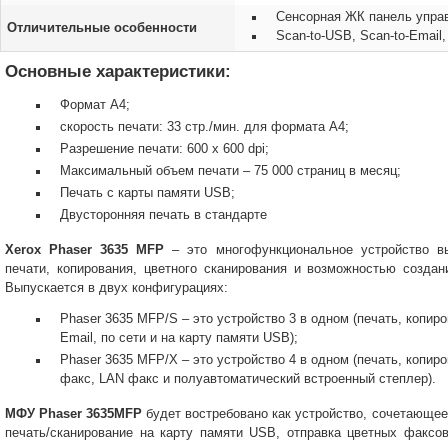
Сенсорная ЖК панель упра
Отличительные особенности
Scan-to-USB, Scan-to-Email,
Основные характеристики:
Формат А4;
скорость печати: 33 стр./мин. для формата A4;
Разрешение печати: 600 x 600 dpi;
Максимальный объем печати – 75 000 страниц в месяц;
Печать с карты памяти USB;
Двусторонняя печать в стандарте
Xerox Phaser 3635 MFP
– это многофункциональное устройство в
печати, копирования, цветного сканирования и возможностью созда
Выпускается в двух конфигурациях:
Phaser 3635 MFP/S – это устройство 3 в одном (печать, копиро
Email, по сети и на карту памяти USB);
Phaser 3635 MFP/X – это устройство 4 в одном (печать, копир
факс, LAN факс и полуавтоматический встроенный степлер).
МФУ Phaser 3635MFP
будет востребовано как устройство, сочетающее
печать/сканирование на карту памяти USB, отправка цветных факсов