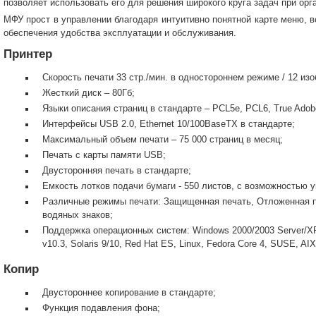
позволяет использовать его для решения широкого круга задач при ор
МФУ прост в управлении благодаря интуитивно понятной карте меню, 
обеспечения удобства эксплуатации и обслуживания.
Принтер
Скорость печати 33 стр./мин. в одностороннем режиме / 12 из
Жесткий диск – 80Гб;
Языки описания страниц в стандарте – PCL5e, PCL6, True Adobe
Интерфейсы USB 2.0, Ethernet 10/100BaseTX в стандарте;
Максимальный объем печати – 75 000 страниц в месяц;
Печать с карты памяти USB;
Двусторонняя печать в стандарте;
Емкость лотков подачи бумаги - 550 листов, с возможностью у
Различные режимы печати: Защищенная печать, Отложенная пе
водяных знаков;
Поддержка операционных систем: Windows 2000/2003 Server/XP/
v10.3, Solaris 9/10, Red Hat ES, Linux, Fedora Core 4, SUSE, AIX
Копир
Двустороннее копирование в стандарте;
Функция подавления фона;