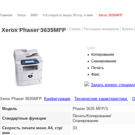
Главная
Xerox
МФУ
Ч.б скорость выше 30 стр. в мин.
Xerox 3635MFP
Xerox Phaser 3635MFP
Карта сайта
О компании
Новости
Сервис
Расходные материалы
Бумага
Цвет
Копирование
Сканирование
Печать
Факс
Задать вопрос специал
Xerox Phaser 3635MFP
Конфигурации
Технические характеристики
О
Модель
Phaser 3635 MFP/S
Печать/Копирование/
Стандартные функции
Сканирование
Скорость печати моно A4, стр/
33
мин