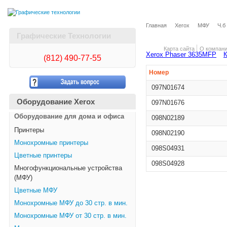
Главная
Xerox
МФУ
Ч.б
Графические Технологии
Карта сайта
О компан
Xerox Phaser 3635MFP
(812)
490-77-55
Номер
097N01674
Оборудование Xerox
097N01676
Оборудование для дома и офиса
098N02189
Принтеры
098N02190
Монохромные принтеры
098S04931
Цветные принтеры
098S04928
Многофункциональные устройства
(МФУ)
Цветные МФУ
Монохромные МФУ до 30 стр. в мин.
Монохромные МФУ от 30 стр. в мин.