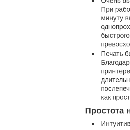
Очень бы
При рабо
минуту в
однопрох
быстрого
превосхо
Печать б
Благодар
принтере
длительн
послепеч
как прос
Простота 
Интуитив