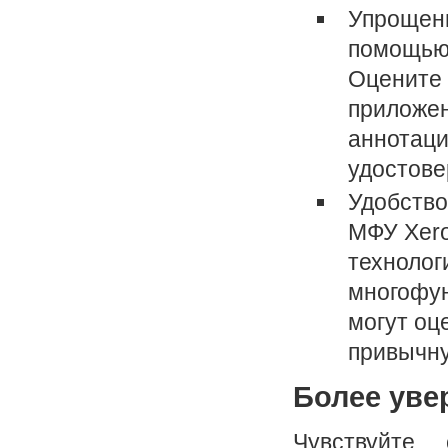
Упрощени
помощью 
Оцените
приложен
аннотаци
удостове
Удобство
МФУ Xero
технолог
многофун
могут оц
привычну
Более уве
Чувствуйте