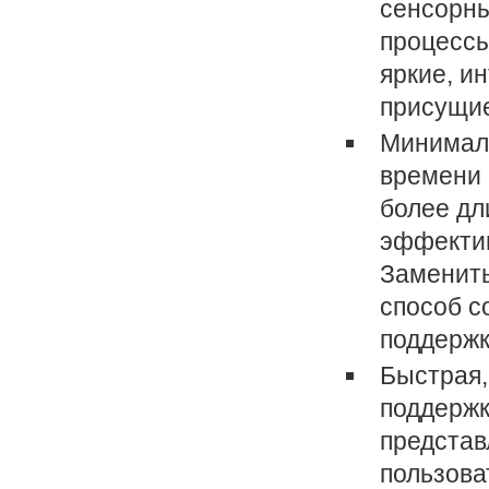
сенсорны
процессы
яркие, и
присущие
Минималь
времени 
более дл
эффектив
Заменить
способ с
поддержк
Быстрая,
поддержк
представ
пользова