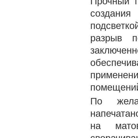
Прочный т
создани
подсветко
разрыв п
заключенн
обеспечи
применени
помещени
По жела
напечатан
на мато