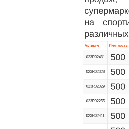
супермарк
на спорт
различных 
Артикул
Плотность, 
500
023R02431
500
023R02328
500
023R02329
500
023R02255
500
023R02411