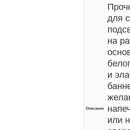
Проч
для 
подсв
на р
осно
белог
и эл
банн
жела
напе
Описание
или 