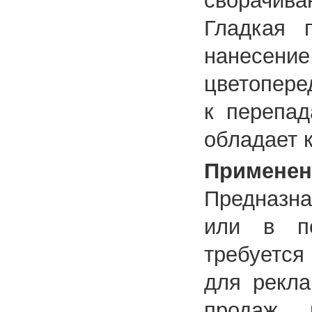
сворачив
Гладкая п
нанесен
цветопере
к перепад
обладает 
Применен
Предназна
или в по
требуетс
для рекла
продаж, 