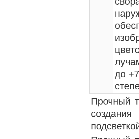
свор
нару
обес
изоб
цвет
луча
до +7
степ
Прочный т
создани
подсветко