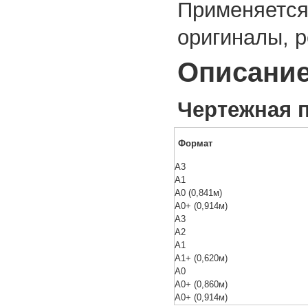
Применяетс
оригиналы, 
Описани
Чертежная п
Формат
А3
А1
А0 (0,841м)
А0+ (0,914м)
А3
А2
А1
А1+ (0,620м)
А0
А0+ (0,860м)
А0+ (0,914м)