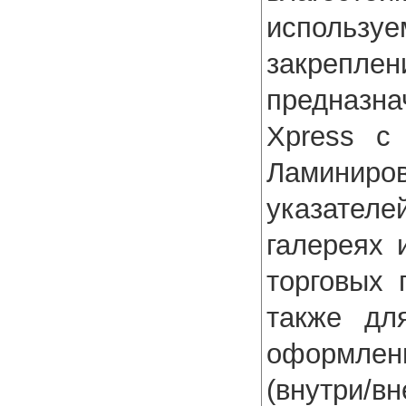
использу
закрепле
предназна
Xpress с
Ламиниров
указате
галереях 
торговых 
также дл
оформлен
(внутри/в