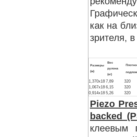
рекоменд
Графичес
как на бли
зрителя, в
Вес
Плотн
Размеры
рулона
(м)
подложк
(кг)
1,370x18
7,89
320
1,067x18
6,15
320
0,914x18
5,26
320
Piezo Pres
backed (P
клеевым 