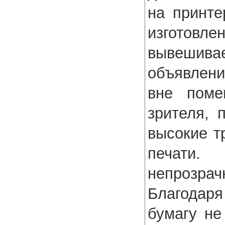
на принте
изготов
вывешива
объявлен
вне поме
зрителя, 
высокие т
печати.
непрозрач
Благодар
бумагу не