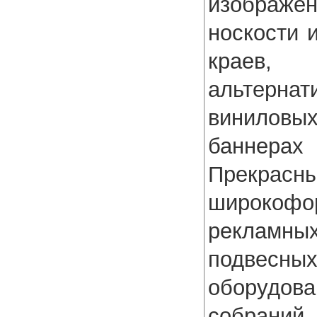
изображен
носкости 
краев, 
альтерна
виниловых
баннера
Прекра
широкофо
рекламн
подвесн
оборудов
собраний