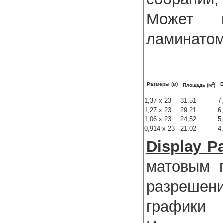
Может п
ламинатом
2
Размеры (м)
В
Площадь (м
)
1,37 x 23
31,51
7
1,27 x 23
29.21
6
1,06 x 23
24,52
5
0,914 x 23
21.02
4
Display Pa
матовым 
разрешен
графики