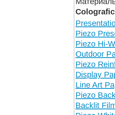
Материал
Colografic
Presentati
Piezo Pres
Piezo Hi-W
Outdoor Pa
Piezo Rein
Display Pa
Line Art Pa
Piezo Backl
Backlit Fil