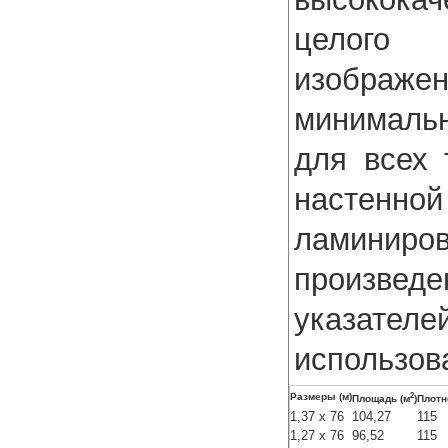
целого 
изображе
минималь
для всех 
настенно
ламинир
произве
указате
использов
2
Размеры (м)
Площадь (м
)
Плотн
1,37 x 76
104,27
115
1,27 x 76
96,52
115