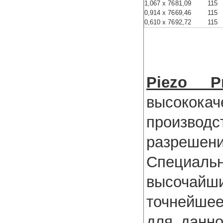
1,067 x 76
81,09
115
0,914 x 76
69,46
115
0,610 x 76
92,72
115
Piezo P
высококач
производ
разреше
Специал
высочайш
точнейше
для данно