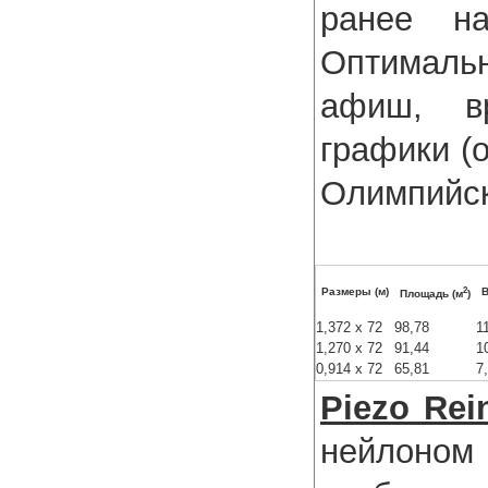
ранее на
Оптимальн
афиш, вр
графики (
Олимпийски
2
Размеры (м)
В
Площадь (м
)
1,372 x 72
98,78
1
1,270 x 72
91,44
1
0,914 x 72
65,81
7
Piezo Rei
нейлоно