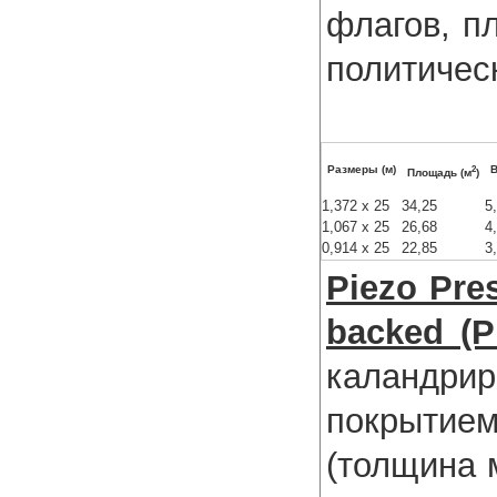
флагов, п
политическ
2
Размеры (м)
В
Площадь (м
)
1,372 x 25
34,25
5
1,067 x 25
26,68
4
0,914 x 25
22,85
3
Piezo Pres
backed (
каландр
покрытие
(толщина 