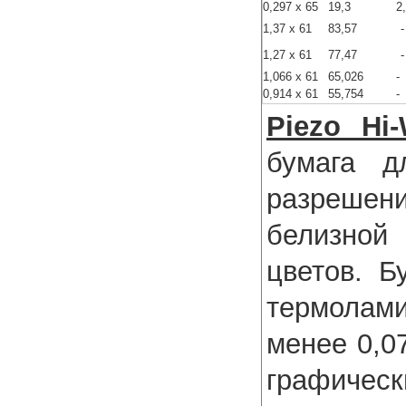
0,297 x 65
19,3
2
1,37 x 61
83,57
-
1,27 x 61
77,47
-
1,066 x 61
65,026
-
0,914 x 61
55,754
-
Piezo Hi-
бумага д
разрешени
белизной
цветов. Б
термолам
менее 0,0
графичес