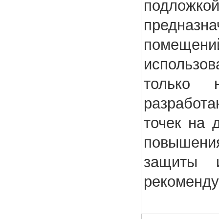
подложко
предназн
помеще
использов
только 
разработ
точек на 
повышени
защиты и
рекоменду