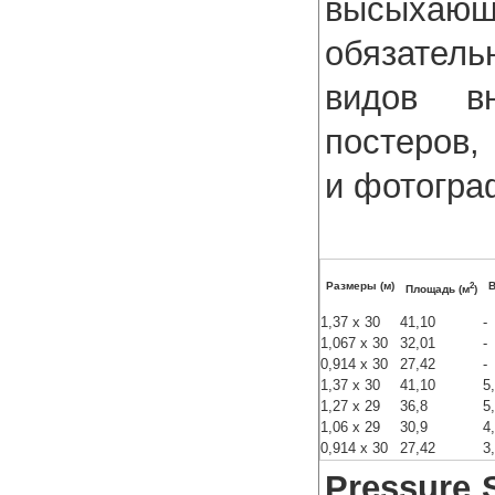
высыхаюши
обязатель
видов в
постеров,
и фотогра
2
Размеры (м)
В
Площадь (м
)
1,37 x 30
41,10
-
1,067 x 30
32,01
-
0,914 x 30
27,42
-
1,37 x 30
41,10
5
1,27 x 29
36,8
5
1,06 x 29
30,9
4
0,914 x 30
27,42
3
Pressure S