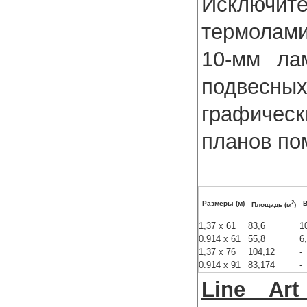
Исключи
термолами
10-мм ла
подвесных
графическ
планов по
2
Размеры (м)
В
Площадь (м
)
1,37 x 61
83,6
1
0.914 x 61
55,8
6
1,37 x 76
104,12
-
0.914 x 91
83,174
-
Line Art