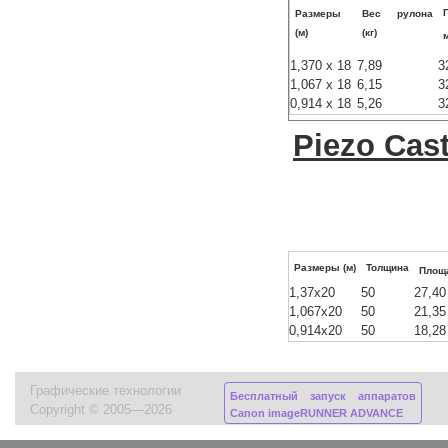
Размеры
Вес рулона
(м)
(кг)
1,370 x 18
7,89
3
1,067 x 18
6,15
3
0,914 x 18
5,26
3
Piezo Cast
Размеры (м)
Толщина
Площа
1,37x20
50
27,40
1,067x20
50
21,35
0,914x20
50
18,28
Графические технологии
Бесплатный запуск аппаратов
Copyright © 2005—2026
Canon imageRUNNER ADVANCE