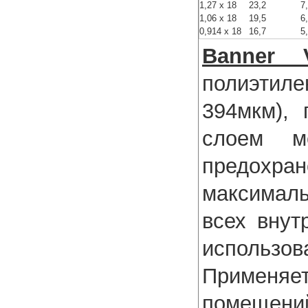
1,27 x 18
23,2
7
1,06 x 18
19,5
6
0,914 х 18
16,7
5
Banner 
полиэтил
394мкм),
слоем м
предохра
максимал
всех внут
использо
Применя
помеще