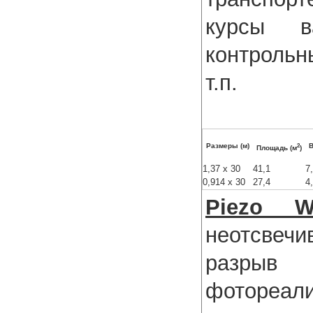
курсы ва
контрольн
т.п.
2
Размеры (м)
В
Площадь (м
)
1,37 x 30
41,1
7
0,914 x 30
27,4
4
Piezo W
неотсвечи
разры
фотореал