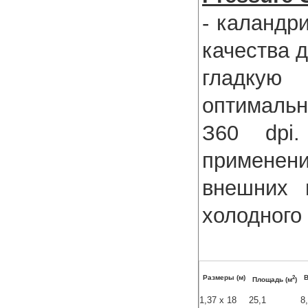
- каландр
качества 
гладкую
оптималь
З60 dpi
применен
внешних 
холодного
2
Размеры (м)
В
Площадь (м
)
1,37 x 18
25,1
8