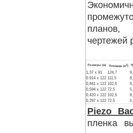
Эконом
промежу
планов, 
чертежей 
2
Размеры (м)
В
Площадь (м
)
1,37 x 91
124,7
9
0.914 x 122
111,5
8
0,841 x 122
102,6
8
0,594 x 122
72,5
5
0,420 x 122
102,5
8
0,297 x 122
72,5
5
Piezo Bac
пленка в