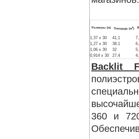
2
Размеры (м)
В
Площадь (м
)
1,37 x 30
41,1
7
1,27 x 30
38,1
6
1,06 x 30
32
5
0,914 x 30
27,4
4
Backlit 
полиэстр
специал
высочайш
360 и 72
Обеспечи