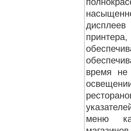
полнокр
насыщенн
дисплеев
принтера
обеспечив
обеспечив
время не
освещен
ресторано
указателе
меню ка
магазинов