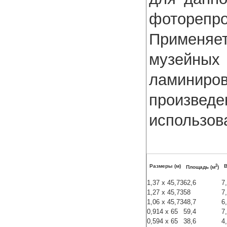
фоторепр
Применя
музейных 
ламиниро
произвед
использов
2
Размеры (м)
В
Площадь (м
)
1,37 x 45,73
62,6
7
1,27 x 45,73
58
7
1,06 x 45,73
48,7
6
0,914 x 65
59,4
7
0,594 x 65
38,6
4