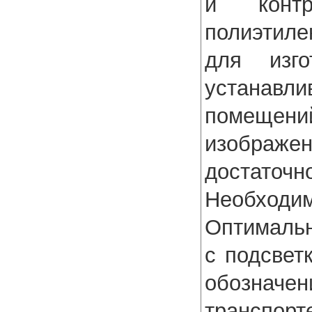
и контр
полиэтил
для изго
устана
помещен
изображе
достаточн
Необхо
Оптимальн
с подсвет
обозначе
транспорт