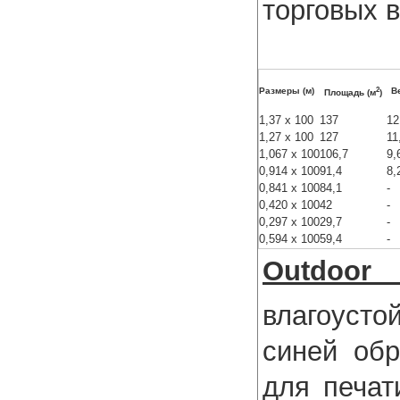
торговых в
2
Размеры (м)
В
Площадь (м
)
1,37 x 100
137
12
1,27 x 100
127
11
1,067 x 100
106,7
9,
0,914 x 100
91,4
8,
0,841 x 100
84,1
-
0,420 x 100
42
-
0,297 x 100
29,7
-
0,594 x 100
59,4
-
Outdoor 
влагоусто
синей обр
для печат