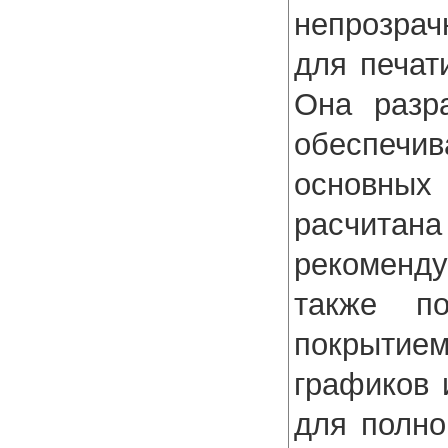
непрозрач
для печат
Она разр
обеспеч
основны
расчитан
рекоменду
также п
покрытие
графиков 
для полно