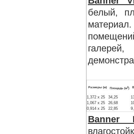
Banner Vi
белый, п
материа
помещени
галере
демонстра
2
Размеры (м)
В
Площадь (м
)
1,372 x 25
34,25
1
1,067 x 25
26,68
1
0,914 x 25
22,85
9
Banner 
влагостой