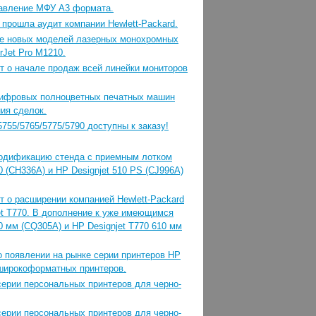
правление МФУ А3 формата.
прошла аудит компании Hewlett-Packard.
ске новых моделей лазерных монохромных
rJet Pro M1210.
т о начале продаж всей линейки мониторов
ифровых полноцветных печатных машин
ия сделок.
755/5765/5775/5790 доступны к заказу!
модификацию стенда с приемным лотком
 (CH336A) и HP Designjet 510 PS (CJ996A)
 о расширении компанией Hewlett-Packard
et T770. В дополнение к уже имеющимся
0 мм (CQ305A) и HP Designjet T770 610 мм
 появлении на рынке серии принтеров HP
х широкоформатных принтеров.
серии персональных принтеров для черно-
серии персональных принтеров для черно-