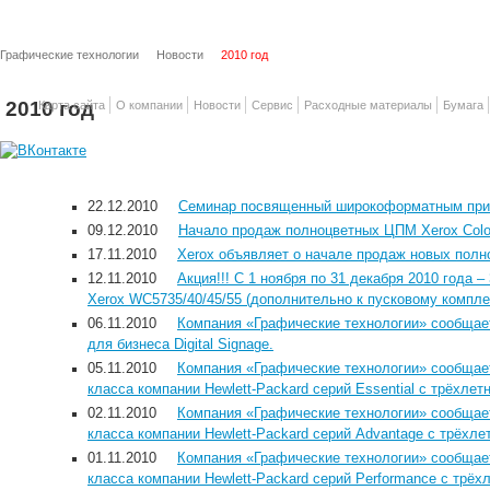
Графические технологии
Новости
2010 год
2010 год
Карта сайта
О компании
Новости
Сервис
Расходные материалы
Бумага
22.12.2010
Cеминар посвященный широкоформатным прин
09.12.2010
Начало продаж полноцветных ЦПМ Xerox Colo
17.11.2010
Xerox объявляет о начале продаж новых полн
12.11.2010
Акция!!! С 1 ноября по 31 декабря 2010 года –
Xerox WC5735/40/45/55 (дополнительно к пусковому компле
06.11.2010
Компания «Графические технологии» сообщае
для бизнеса Digital Signage.
05.11.2010
Компания «Графические технологии» сообщает
класса компании Hewlett-Packard серий Essential с трёхлет
02.11.2010
Компания «Графические технологии» сообщает
класса компании Hewlett-Packard серий Advantage с трёхле
01.11.2010
Компания «Графические технологии» сообщает
класса компании Hewlett-Packard серий Performance с трёхл