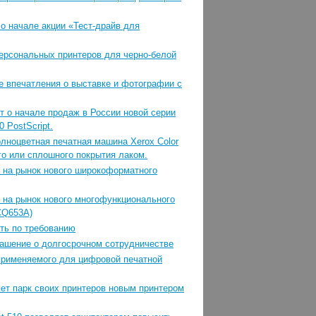
о начале акции «Тест-драйв для
персональных принтеров для черно-белой
е впечатления о выставке и фотографии с
 о начале продаж в России новой серии
 PostScript.
олноцветная печатная машина Xerox Color
го или сплошного покрытия лаком.
е на рынок нового широкоформатного
е на рынок нового многофункционального
CQ653A)
ть по требованию
лашение о долгосрочном сотрудничестве
применяемого для цифровой печатной
яет парк своих принтеров новым принтером