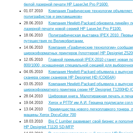
белой лазерной печати HP LaserJet Pro P1600.
01.07.2010
Компания Графические технологии объявляет 
полиграфистов и рекламщиков»
28.06.2010
Компания Hewlett-Packard обновила линейку 
лазерной печати новой серией HP LaserJet Pro P1100.
18.06.2010
Полиграфическая выставка IPEX 2010. Первы
путешествия по Великобритании.
14.06.2010
Компания «Графические технологии» сообщает
широкоформатных принтеров (плоттеров) HP Designjet Z5200
12.05.2010
Главной премьерой IPEX-2010 станет новая п
800/1000, оснащенная специальной секцией для выборочно
04.05.2010
Компания Hewlett-Packard объявила о выпуск
сканера серии сканеров HP Designjet HD (CQ654A)
03.05.2010
Компания Hewlett-Packard объявила о выпуск
широкоформатного принтера серии HP Designjet T1200HD (
28.04.2010
Цифровая книга. Малотиражная печать и печа
19.04.2010
Xerox и РГПУ им А.И. Герцена подписали сог
13.04.2010
Преимущества нового легкоплавкого тонера, 
машины Xerox DocuColor 700
18.03.2010
Big C Lumber развивает свой бизнес и пополн
HP Designjet T1120 SD-MFP