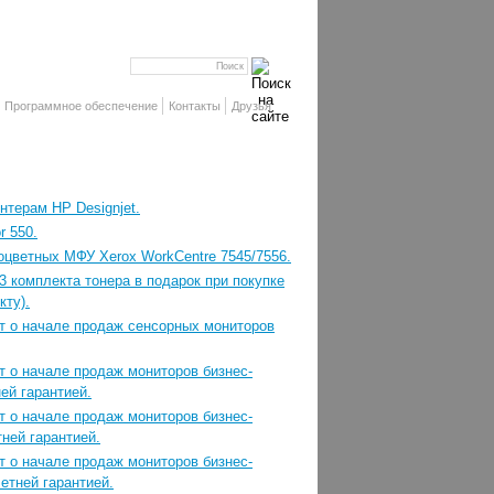
Программное обеспечение
Контакты
Друзья
терам HP Designjet.
r 550.
оцветных МФУ Xerox WorkCentre 7545/7556.
 3 комплекта тонера в подарок при покупке
кту).
т о начале продаж сенсорных мониторов
 о начале продаж мониторов бизнес-
ней гарантией.
 о начале продаж мониторов бизнес-
тней гарантией.
 о начале продаж мониторов бизнес-
етней гарантией.