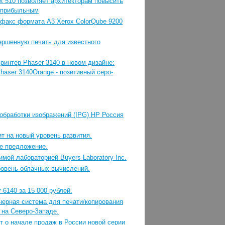
t 510 позволяет архитекторам повысить
е прибыльным
факс формата А3 Xerox ColorQube 9200
вершенную печать для известного
ринтер Phaser 3140 в новом дизайне:
haser 3140Orange - позитивный серо-
обработки изображений (IPG) HP Россия
т на новый уровень развития.
е предложение.
мой лабораторией Buyers Laboratory Inc.
ровень облачных вычислений.
 6140 за 15 000 рублей.
нерная система для печати/копирования
 на Северо-Западе.
 о начале продаж в России новой серии