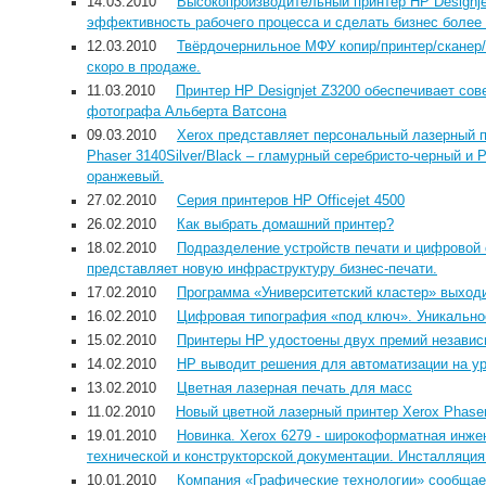
14.03.2010
Высокопроизводительный принтер HP Designje
эффективность рабочего процесса и сделать бизнес боле
12.03.2010
Твёрдочернильное МФУ копир/принтер/сканер/
скоро в продаже.
11.03.2010
Принтер HP Designjet Z3200 обеспечивает со
фотографа Альберта Ватсона
09.03.2010
Xerox представляет персональный лазерный п
Phaser 3140Silver/Black – гламурный серебристо-черный и P
оранжевый.
27.02.2010
Серия принтеров HP Officejet 4500
26.02.2010
Как выбрать домашний принтер?
18.02.2010
Подразделение устройств печати и цифровой 
представляет новую инфраструктуру бизнес-печати.
17.02.2010
Программа «Университетский кластер» выходи
16.02.2010
Цифровая типография «под ключ». Уникально
15.02.2010
Принтеры HP удостоены двух премий независи
14.02.2010
HP выводит решения для автоматизации на у
13.02.2010
Цветная лазерная печать для масс
11.02.2010
Новый цветной лазерный принтер Xerox Phaser
19.01.2010
Новинка. Xerox 6279 - широкоформатная инже
технической и конструкторской документации. Инсталляция
10.01.2010
Компания «Графические технологии» сообщает