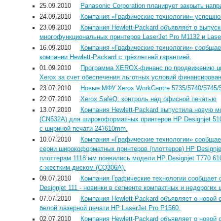
25.09.2010
Panasonic Corporation планирует закрыть на
24.09.2010
Компания «Графические технологии» успешно 
23.09.2010
Компания Hewlett-Packard объявляет о выпу
многофункциональных принтеров LaserJet Pro M1132 и Lase
16.09.2010
Компания «Графические технологии» сообщае
компании Hewlett-Packard с трёхлетней гарантией.
01.09.2010
Программа XEROX-финанс по продвижению ц
Xerox за счет обеспечения льготных условий финансирован
23.07.2010
Новые МФУ Xerox WorkCentre 5735/5740/5745/5
22.07.2010
Xerox SafeQ: контроль над офисной печатью
13.07.2010
Компания Hewlett-Packard выпустила новую 
(CN532A) для широкоформатных принтеров HP Designjet 510
с шириной печати 24'/610mm.
10.07.2010
Компания «Графические технологии» сообщает
серии широкоформатных принтеров (плоттеров) HP Designj
плоттерам 1118 мм появились модели HP Designjet T770 61
с жестким диском (CQ306A).
09.07.2010
Компания Графические технологии сообщает о
Designjet 111 - новинки в сегменте компактных и недороги
07.07.2010
Компания Hewlett-Packard объявляет о новой 
белой лазерной печати HP LaserJet Pro P1560.
02.07.2010
Компания Hewlett-Packard объявляет о новой 