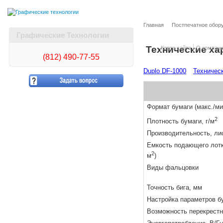
Главная
Постпечатное обор
Графические Технологии
Технические ха
Карта сайта
О компан
(812)
490-77-55
Duplo DF-1000
Техничес
Формат бумаги (макс./ми
2
Плотность бумаги, г/м
Производительность, ли
Емкость подающего лотка
2
м
)
Виды фальцовки
Точность бига, мм
Настройка параметров б
Возможность перекрест